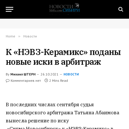
Home
»
Новости
К «НЭВЗ-Керамикс» поданы
новые иски в арбитраж
By
Михаил ШТЕРН
26.10.2021
НОВОСТИ
Комментариев нет
2 Mins Read
В последних числах сентября судья
новосибирского арбитража Татьяна Абаимова
вынесла решение по иску
«Сигма.Новосибирск» к «НЭВЗ-Керамикс» в