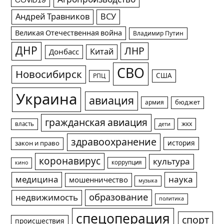
COVID19
Андрей Травников
ВСУ
Великая Отечественная война
Владимир Путин
ДНР
ЛНР
Китай
Донбасс
СВО
Новосибирск
США
РПЦ
Украина
авиация
армия
бюджет
гражданская авиация
жкх
власть
дети
здравоохранение
история
закон и право
коронавирус
культура
коррупция
кино
медицина
наука
мошенничество
музыка
образование
недвижимость
политика
спецоперация
спорт
происшествия