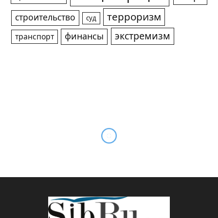
терроризм
строительство
суд
экстремизм
финансы
транспорт
Красноярские строители
уклонились от уплаты 40
миллионов рублей в виде
налогов