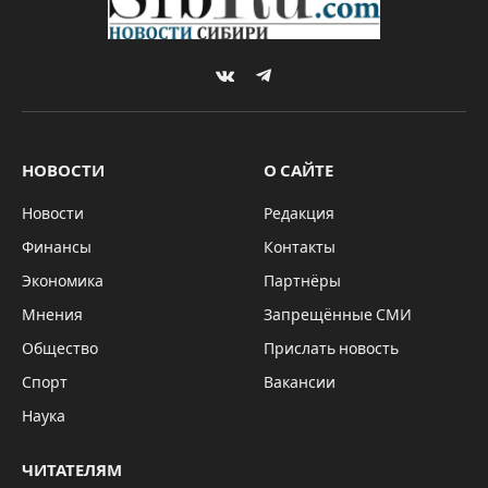
By
Sibru.Com
26.10.2021
Updated:
26.10.2021
НОВОСТИ
Комментариев нет
1 Min Read
Очередное уголовное дело по
“экономической” статье УК РФ возбуждено
в Красноярском крае. Правоохранители
выявили факт уклонения от уплаты
налогов в размере более 40 миллионов
рублей. В этот преступлении
подозреваются руководители известного в
крае ООО “ФСК Регион”.
Следствие
полагает
, что с 2017 по 2019 годы
компания систематически завышала свои
расходы и занижала налогооблагаемую базу