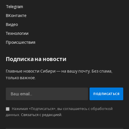
при помощи фиктивного документооборота с
25 контрагентами, которые, якобы, являлись
субподрядчиками ООО “ФСК Регион” по
ремонту и другим строительным работам, в
том числе на объектах Универсиады 2019 года.
В налоговую инспекцию компания сдавала
документы, содержащие недостоверные
сведения о своей финансово-хозяйственной
деятельности.
В пресс-службе ГСУ СК России по
Красноярскому краю и Республике Хакасии
уточнили, что в рамках расследования уже
проведены обыски на рабочем месте и по
месту жительства руководителя ООО “ФСК
Регион”, “изъяты цифровые носители,