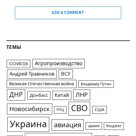
ADD A COMMENT
ТЕМЫ
Агропроизводство
COVID19
Андрей Травников
ВСУ
Великая Отечественная война
Владимир Путин
ДНР
ЛНР
Китай
Донбасс
СВО
Новосибирск
США
РПЦ
Украина
авиация
армия
бюджет