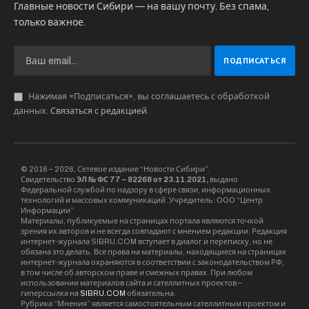
Главные новости Сибири — на вашу почту. Без спама,
только важное.
Нажимая «Подписаться», вы соглашаетесь с обработкой
данных.
Связаться с редакцией
.
© 2016 – 2026, Сетевое издание “Новости Сибири”.
Свидетельство
ЭЛ № ФС 77 – 82268 от 23.11.2021,
выдано
Федеральной службой по надзору в сфере связи, информационных
технологий и массовых коммуникаций. Учредитель: ООО “Центр
Информации”
Материалы, публикуемые на страницах портала являются точкой
зрения их авторов и не всегда совпадают с мнением редакции. Редакция
интернет-журнала SIBRU.COM вступает в диалог и переписку, но не
обязана это делать. Все права на материалы, находящиеся на страницах
интернет-журнала охраняются в соответствии с законодательством РФ,
в том числе об авторском праве и смежных правах. При любом
использовании материалов сайта и сателлитных проектов –
гиперссылка на
SIBRU.COM
обязательна.
Рубрика “Мнения” является самостоятельным сателлитным проектом и