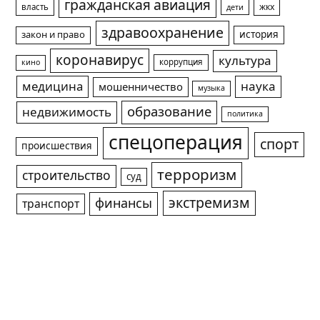
гражданская авиация
жкх
власть
дети
здравоохранение
история
закон и право
коронавирус
культура
коррупция
кино
медицина
наука
мошенничество
музыка
образование
недвижимость
политика
спецоперация
спорт
происшествия
терроризм
строительство
суд
экстремизм
финансы
транспорт