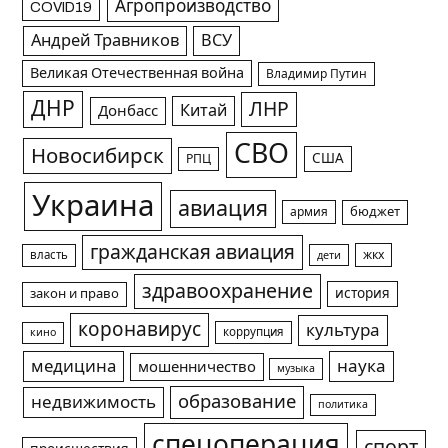
Агропроизводство
COVID19
Андрей Травников
ВСУ
Великая Отечественная война
Владимир Путин
ДНР
ЛНР
Китай
Донбасс
СВО
Новосибирск
США
РПЦ
Украина
авиация
армия
бюджет
гражданская авиация
жкх
власть
дети
здравоохранение
история
закон и право
коронавирус
культура
коррупция
кино
медицина
наука
мошенничество
музыка
образование
недвижимость
политика
спецоперация
спорт