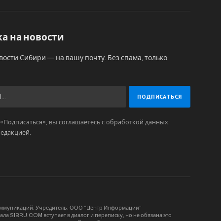
а на новости
вости Сибири — на вашу почту. Без спама, только
Подписаться», вы соглашаетесь с обработкой данных.
редакцией
.
коммуникаций. Учредитель: ООО “Центр Информации”
ла SIBRU.COM вступает в диалог и переписку, но не обязана это