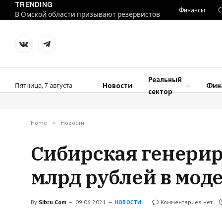
TRENDING
Финансы
С
В Омской области призывают резервистов
VKontakte
Telegram
Реальный
Новости
Фин
Пятница, 7 августа
сектор
Home
»
Новости
Сибирская генери
млрд рублей в мод
By
Sibru.Com
09.06.2021
Комментариев нет
НОВОСТИ