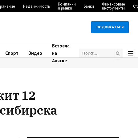
Компании
Финансовые
ранение
Недвижимость
Банки
Ст
и рынки
инструменты
ПОДПИСАТЬСЯ
Встреча
Спорт
Видео
на
Аляске
ит 12
осибирска