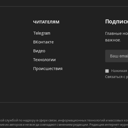
Подписк
ЧИТАТЕЛЯМ
Telegram
Главные но
важное.
ВКонтакте
Видео
И
Технологии
Происшествия
Нажимая «
Связаться с 
й службой по надзору в сфере связи, информационных технологий и массовых 
я их авторов и не всегда совпадают с мнением редакции. Редакция интернет-журна