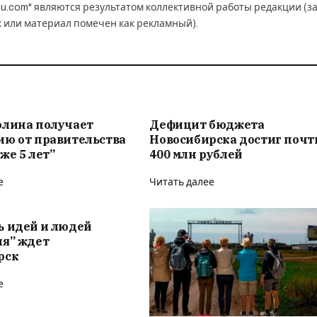
u.com" являются результатом коллективной работы редакции (з
к или материал помечен как рекламный).
олина получает
Дефицит бюджета
ию от правительства
Новосибирска достиг почт
же 5 лет”
400 млн рублей
е
Читать далее
ь идей и людей
ия” ждет
рск
е