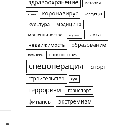
здравоохранение
история
коронавирус
коррупция
кино
культура
медицина
наука
мошенничество
музыка
образование
недвижимость
происшествия
политика
спецоперация
спорт
строительство
суд
терроризм
транспорт
экстремизм
финансы
Website