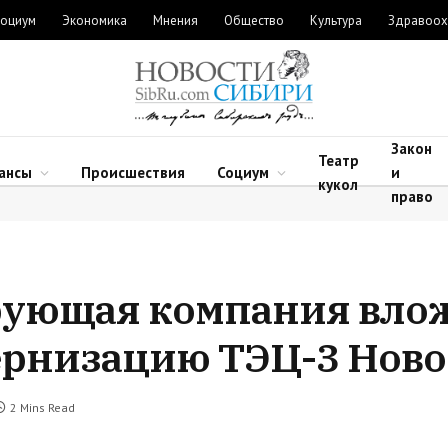
оциум
Экономика
Мнения
Общество
Культура
Здравоох
Закон
Театр
ансы
Происшествия
Социум
и
кукол
право
рующая компания влож
ернизацию ТЭЦ-3 Нов
2 Mins Read