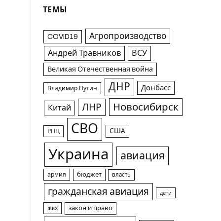
ТЕМЫ
Агропроизводство
COVID19
Андрей Травников
ВСУ
Великая Отечественная война
ДНР
Донбасс
Владимир Путин
Новосибирск
ЛНР
Китай
СВО
США
РПЦ
Украина
авиация
армия
бюджет
власть
гражданская авиация
дети
жкх
закон и право