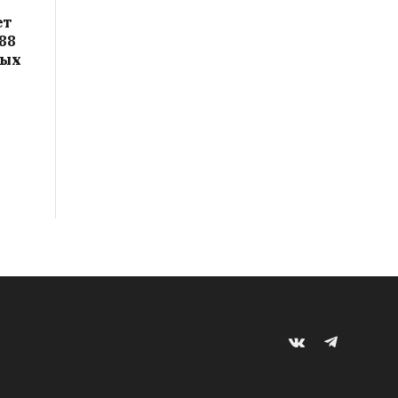
ет
88
вых
VKontakte
Telegram