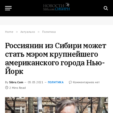
Home
»
Актуально
»
Политика
Россиянин из Сибири может
стать мэром крупнейшего
американского города Нью-
Йорк
By
Sibru.Com
05.05.2021
Комментариев нет
ПОЛИТИКА
2 Mins Read