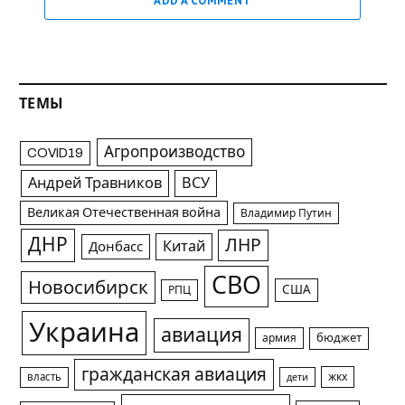
ADD A COMMENT
ТЕМЫ
Агропроизводство
COVID19
Андрей Травников
ВСУ
Великая Отечественная война
Владимир Путин
ДНР
ЛНР
Китай
Донбасс
СВО
Новосибирск
США
РПЦ
Украина
авиация
армия
бюджет
гражданская авиация
жкх
власть
дети