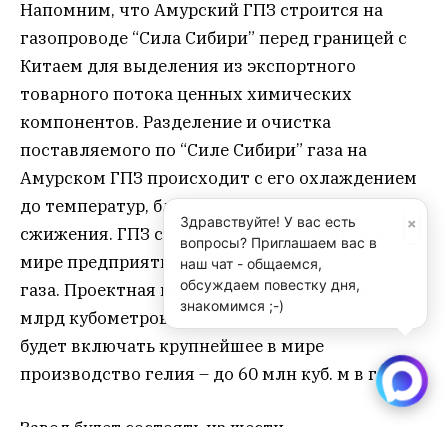
Напомним, что Амурский ГПЗ строится на
газопроводе “Сила Сибири” перед границей с
Китаем для выделения из экспортного
товарного потока ценных химических
компонентов. Разделение и очистка
поставляемого по “Силе Сибири” газа на
Амурском ГПЗ происходит с его охлаждением
до температур, близких в температуре
×
Здравствуйте! У вас есть
сжижения. ГПЗ станет одним из крупнейших в
вопросы? Приглашаем вас в
мире предприятий по переработке природного
наш чат - общаемся,
обсуждаем повестку дня,
газа. Проектная мощность завода составит 42
знакомимся ;-)
млрд кубометров газа в год. Предприятие
будет включать крупнейшее в мире
производство гелия – до 60 млн куб. м в год.
Завод будет состоять из шести