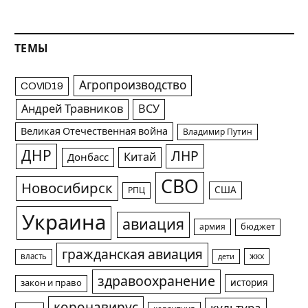
ТЕМЫ
Агропроизводство
COVID19
Андрей Травников
ВСУ
Великая Отечественная война
Владимир Путин
ДНР
ЛНР
Китай
Донбасс
СВО
Новосибирск
США
РПЦ
Украина
авиация
армия
бюджет
гражданская авиация
жкх
власть
дети
здравоохранение
история
закон и право
коронавирус