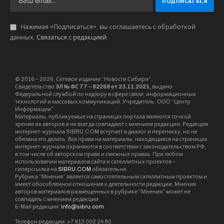
Нажимая «Подписаться», вы соглашаетесь с обработкой
данных.
Связаться с редакцией
.
© 2016 – 2026, Сетевое издание “Новости Сибири”.
Свидетельство
ЭЛ № ФС 77 – 82268 от 23.11.2021,
выдано
Федеральной службой по надзору в сфере связи, информационных
технологий и массовых коммуникаций. Учредитель: ООО “Центр
Информации”
Материалы, публикуемые на страницах портала являются точкой
зрения их авторов и не всегда совпадают с мнением редакции. Редакция
интернет-журнала SIBRU.COM вступает в диалог и переписку, но не
обязана это делать. Все права на материалы, находящиеся на страницах
интернет-журнала охраняются в соответствии с законодательством РФ,
в том числе об авторском праве и смежных правах. При любом
использовании материалов сайта и сателлитных проектов –
гиперссылка на
SIBRU.COM
обязательна.
Рубрика “Мнения” является самостоятельным сателлитным проектом и
имеет обособленное отношение к деятельности редакции. Мнения
авторов материалов размещенных в рубрике “Мнения” может не
совпадать с мнением редакции.
E-Mail редакции:
info@sibru.com
Телефон редакции: +7 913 002 24 80