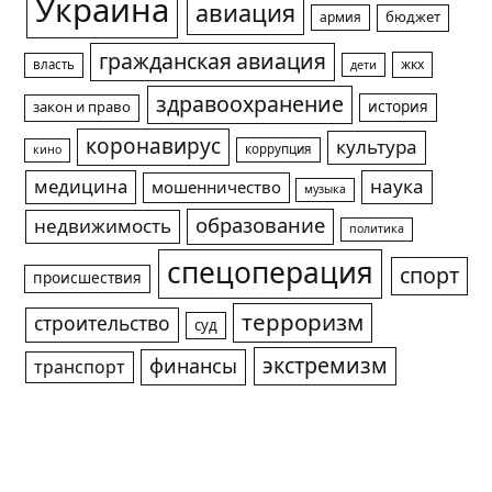
Украина
авиация
армия
бюджет
гражданская авиация
жкх
власть
дети
здравоохранение
история
закон и право
коронавирус
культура
коррупция
кино
медицина
наука
мошенничество
музыка
образование
недвижимость
политика
спецоперация
спорт
происшествия
терроризм
строительство
суд
экстремизм
финансы
транспорт