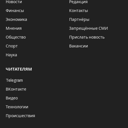
Когда я получала свою первую награду на
конкурсе к юбилею Андрея Усачева, на
улице шел проливной дождь, несмотря на
то, что на календаре значился декабрь.
Тогда я еще не знала, что меня ждет
впереди.
Просто хотелось встретиться с любимым
писателем, книги которого читала нам с
братом мама. А мы сидели и слушали рассказы