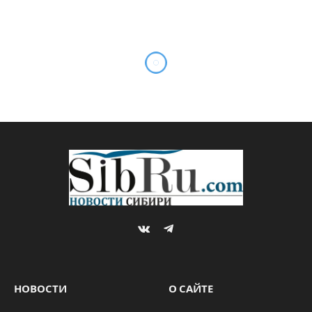
Фаина Савенкова: “Мы
жили веря, что все
изменится”
By
Фаина САВЕНКОВА
24.03.2021
Updated:
28.03.2021
Комментариев нет
2 Mins Read
МНЕНИЯ