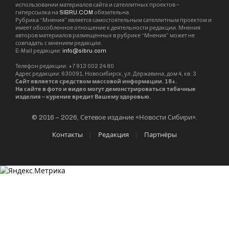
фонари, ты безмерно счастлив.
Свет зажженных фонарей можно же считать за
слова, если иначе они общаться не могут?
Обычная на первый взгляд лампочка может
стать причиной для радости. Именно в такие
моменты рождаются сказки о незаметном в
своей обыденности фонаре возле дома,
приветствующем прохожих миганием. А папа в
ответ раскланивается и представляет ему всю
нашу семью.
Со временем жизнь начнет налаживаться.
Починят водопровод и электросети, в
магазинах появятся продукты, а старый
Фонарь починят. Он больше не будет
отличаться от своих собратьев-фонарей,