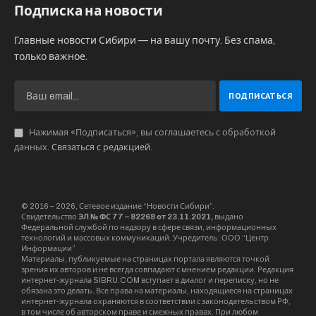
о котах в темном, почти мертвом доме, при
свете мерцающей и трещащей свечи, и
представляли любимых персонажей.
Был октябрь 2014 года. Света и отопления еще
не было, да и воды, кажется, тоже. Город
зализывал свои раны после обстрелов. Все
жили надеждой. Многим сложно понять что
это такое, когда нет света, а температура в
доме и на улице примерно одинаковая. Но так
было. А где-то и сейчас есть.
И пока идут бои и не прекращаются обстрелы,
так будет. Мы жили, веря, что все изменится.
Поэтому когда после нескольких месяцев
забвения и молчания на улице включаются