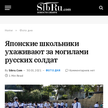
Home
»
Фото дня
Японские школьники
ухаживают за могилами
русских солдат
By
Sibru.Com
30.01.2021
Комментариев нет
ФОТО ДНЯ
1 Min Read