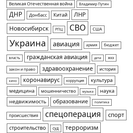
Великая Отечественная война
Владимир Путин
ДНР
ЛНР
Китай
Донбасс
СВО
Новосибирск
США
РПЦ
Украина
авиация
армия
бюджет
гражданская авиация
жкх
власть
дети
здравоохранение
история
закон и право
коронавирус
культура
коррупция
кино
медицина
наука
мошенничество
музыка
образование
недвижимость
политика
спецоперация
спорт
происшествия
терроризм
строительство
суд