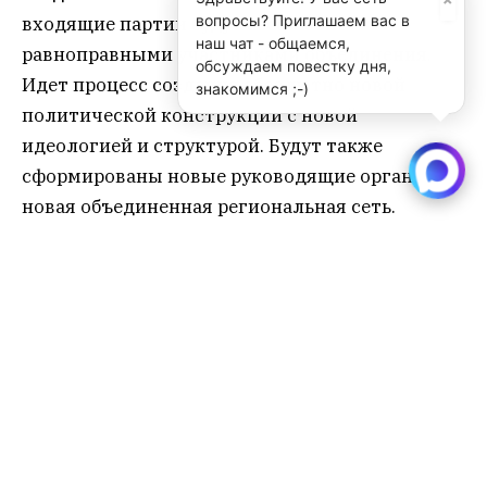
вопросы? Приглашаем вас в
входящие партии будут абсолютно
наш чат - общаемся,
равноправными участниками объединения.
обсуждаем повестку дня,
Идет процесс создания абсолютно новой
знакомимся ;-)
политической конструкции с новой
идеологией и структурой. Будут также
сформированы новые руководящие органы,
новая объединенная региональная сеть.
Все подписавшие Манифест партии имеют
право на участие в выборах в Государственную
Думу в 2021 году без сбора подписей, а также
возможность пройти и сформировать свою
фракцию в парламенте. Но объединение
значительно меняет общую ситуацию на
грядущих выборах. Заявленная цель
объединенной партии стать второй по