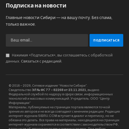
здравоохранения Новосибирской области
Елена Аксенова. По ее словам, на 28 января в
регионе осталось «чуть более 1000 доз». Но до
конца февраля, подчеркнула чиновница,
«ожидается поставка партиями еще более 100
тысяч доз».
Списки на прививку в Новосибирской области
формируют поликлиники, в первую очередь
приглашают «врачей, учителей, социальных
работников, возрастной контингент, а также
лиц, имеющих неинфекционные хронические
заболевания», уточнила Аксенова.
Биотехнологии
вакцина
Вектор
Кемерово
медицина
Новокузнецк