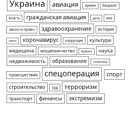
Украина
авиация
армия
бюджет
гражданская авиация
жкх
власть
дети
здравоохранение
история
закон и право
коронавирус
культура
коррупция
кино
медицина
наука
мошенничество
музыка
образование
недвижимость
политика
спецоперация
спорт
происшествия
терроризм
строительство
суд
экстремизм
финансы
транспорт