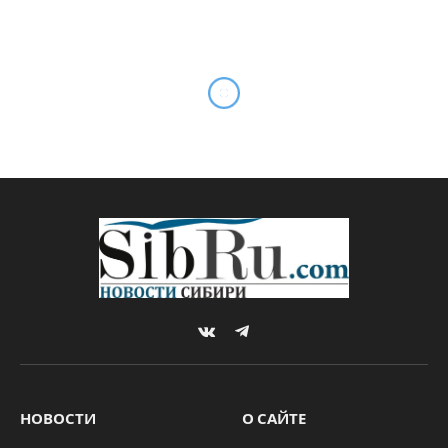
В Кемерово и Новокузнецке
прививки ставят в торговых
центрах всем желающим
By
Sibru.Com
29.01.2021
Updated:
29.01.2021
НОВОСТИ
Комментариев нет
1 Min Read
Первые пункты вакцинации открылись в
торговых центрах «Лапландия» на
Октябрьском проспекте в Кемерове и «Сити
Молл» на ул Кирова в Новокузнецке, сообщение