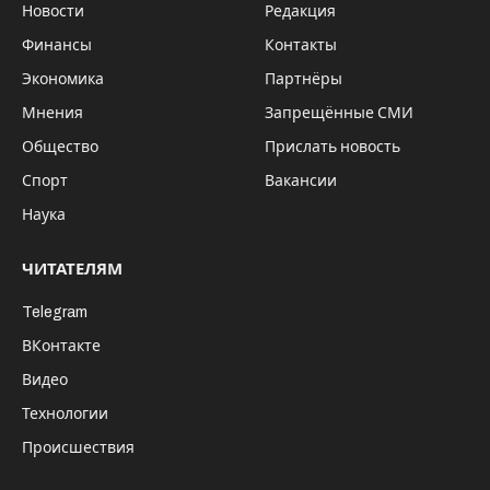
появилось на сайте администрации
Кемеровской области. Поставить прививку от
коронавируса «Спутник V» может любой
желающий без предварительной записи.
Необходимо иметь паспорт, полис ОМС или
СНИЛС.
Помимо этого, рядом с торговыми центрами
установлены передвижные пункты
маммографии и флюорографии. Все желающие
могут пройти бесплатные рентгенологические
обследования молочных желез и легких.
В Новосибирской области вакцинировано 14
146 жителей региона, из них двукратно – 2 505
человек, сообщила заместитель министра