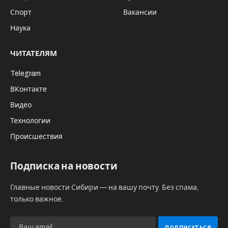
Так, в Сургутском районе заработала
подстанция 500 кВ «Пересвет» мощностью
1002 МВА, которая обеспечивает
электроэнергией семь объектов
«Сургутнафтегаза». Аналогичные четыре
подстанции уже работают на территории
округа.
Кроме того продолжается реконструкция
четырех подстанций. На них устанавливается
современное «интеллектуальное»
оборудование и телеуправление.
«Росссети» взяли «шефство» над пять
трансформаторными подстанциями
корпорации «Аэронавигация Севера Сибири».