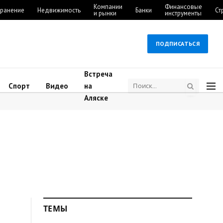
Компании
Финансовые
ранение
Недвижимость
Банки
Ст
и рынки
инструменты
ПОДПИСАТЬСЯ
Встреча
Спорт
Видео
на
Аляске
ТЕМЫ