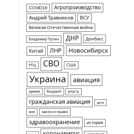
Агропроизводство
COVID19
Андрей Травников
ВСУ
Великая Отечественная война
ДНР
Донбасс
Владимир Путин
Новосибирск
ЛНР
Китай
СВО
США
РПЦ
Украина
авиация
армия
бюджет
власть
гражданская авиация
дети
жкх
закон и право
здравоохранение
история
коронавирус