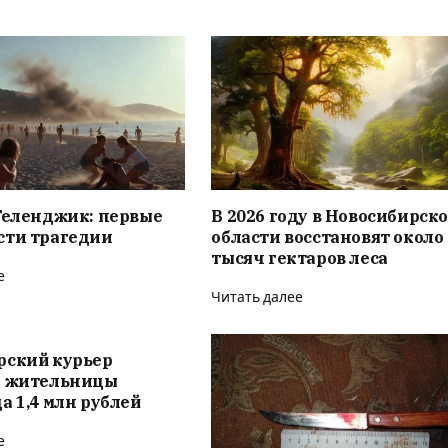
Геленджик: первые
В 2026 году в Новосибирск
сти трагедии
области восстановят около 
тысяч гектаров леса
е
Читать далее
рский курьер
у жительницы
а 1,4 млн рублей
е