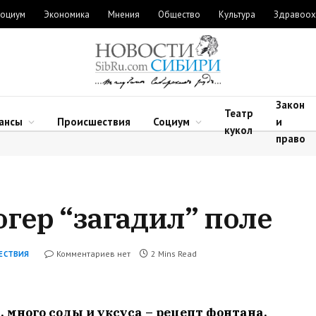
оциум
Экономика
Мнения
Общество
Культура
Здравоох
Закон
Театр
ансы
Происшествия
Социум
и
кукол
право
гер “загадил” поле
Комментариев нет
2 Mins Read
ЕСТВИЯ
 много соды и уксуса – рецепт фонтана,