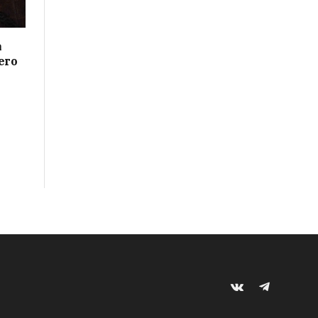
а
его
VKontakte
Telegram