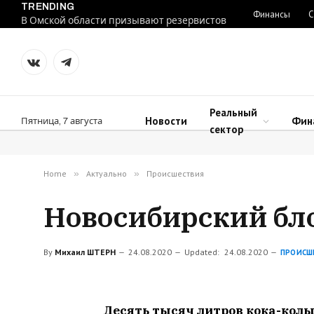
TRENDING
Финансы
С
В Омской области призывают резервистов
VKontakte
Telegram
Реальный
Новости
Фин
Пятница, 7 августа
сектор
Home
»
Актуально
»
Происшествия
Новосибирский бло
By
Михаил ШТЕРН
24.08.2020
Updated:
24.08.2020
ПРОИСШ
Десять тысяч литров кока-колы,