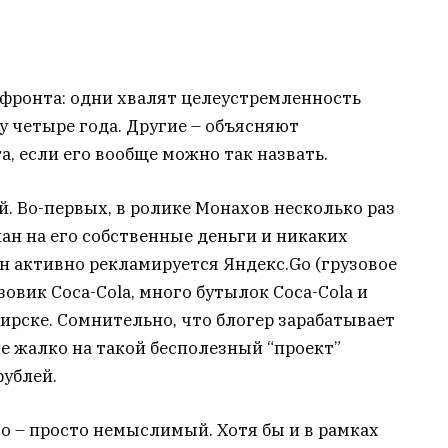
 фронта: одни хвалят целеустремленность
му четыре года. Другие – объясняют
а, если его вообще можно так назвать.
й. Во-первых, в ролике Монахов несколько раз
лан на его собственные деньги и никаких
он активно рекламируется Яндекс.Go (грузовое
узовик Coca-Cola, много бутылок Coca-Cola и
рске. Сомнительно, что блогер зарабатывает
не жалко на такой бесполезный “проект”
ублей.
го – просто немыслимый. Хотя бы и в рамках