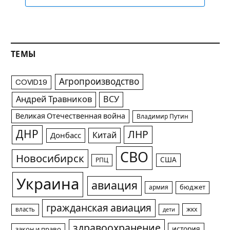
ТЕМЫ
Агропроизводство
COVID19
Андрей Травников
ВСУ
Великая Отечественная война
Владимир Путин
ДНР
ЛНР
Китай
Донбасс
СВО
Новосибирск
США
РПЦ
Украина
авиация
армия
бюджет
гражданская авиация
жкх
власть
дети
здравоохранение
история
закон и право