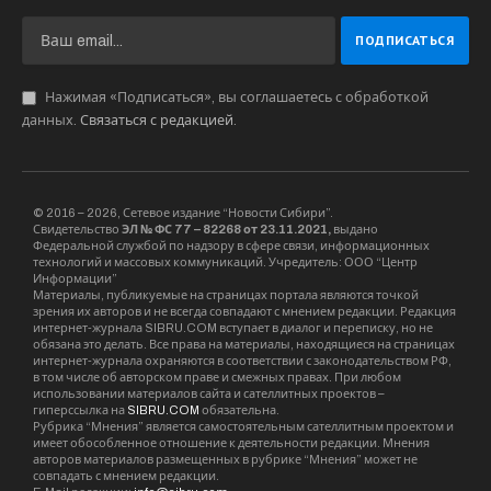
Нажимая «Подписаться», вы соглашаетесь с обработкой
данных.
Связаться с редакцией
.
© 2016 – 2026, Сетевое издание “Новости Сибири”.
Свидетельство
ЭЛ № ФС 77 – 82268 от 23.11.2021,
выдано
Федеральной службой по надзору в сфере связи, информационных
технологий и массовых коммуникаций. Учредитель: ООО “Центр
Информации”
Материалы, публикуемые на страницах портала являются точкой
зрения их авторов и не всегда совпадают с мнением редакции. Редакция
интернет-журнала SIBRU.COM вступает в диалог и переписку, но не
обязана это делать. Все права на материалы, находящиеся на страницах
интернет-журнала охраняются в соответствии с законодательством РФ,
в том числе об авторском праве и смежных правах. При любом
использовании материалов сайта и сателлитных проектов –
гиперссылка на
SIBRU.COM
обязательна.
Рубрика “Мнения” является самостоятельным сателлитным проектом и
имеет обособленное отношение к деятельности редакции. Мнения
авторов материалов размещенных в рубрике “Мнения” может не
совпадать с мнением редакции.