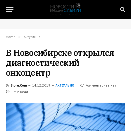
Home
»
Актуально
В Новосибирске открылся
диагностический
онкоцентр
By
Sibru.Com
14.12.2019
Комментариев нет
АКТУАЛЬНО
1 Min Read