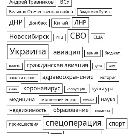
Андрей Травников
ВСУ
Великая Отечественная война
Владимир Путин
ДНР
ЛНР
Китай
Донбасс
СВО
Новосибирск
США
РПЦ
Украина
авиация
армия
бюджет
гражданская авиация
жкх
власть
дети
здравоохранение
история
закон и право
коронавирус
культура
коррупция
кино
медицина
наука
мошенничество
музыка
образование
недвижимость
политика
спецоперация
спорт
происшествия