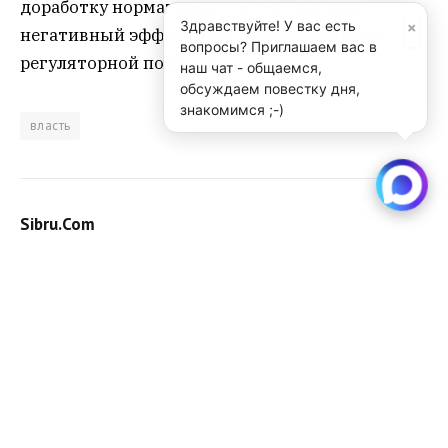
доработку нормативных актов, дающих
×
Здравствуйте! У вас есть
негативный эффект. ОРВ считается ядром
вопросы? Приглашаем вас в
регуляторной политики.
наш чат - общаемся,
обсуждаем повестку дня,
знакомимся ;-)
власть
Sibru.Com
Website
Материалы, публикуемые за авторством "Редакция
SibRu.com" являются результатом коллективной работы
редакции (за исключением случаев, если указана ссылка
на источник или материал помечен как рекламный).
KEEP READING