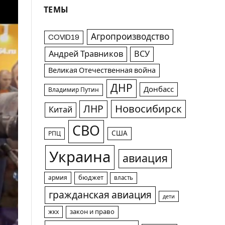
ТЕМЫ
Агропроизводство
COVID19
Андрей Травников
ВСУ
Великая Отечественная война
ДНР
Донбасс
Владимир Путин
Новосибирск
ЛНР
Китай
СВО
США
РПЦ
Украина
авиация
армия
бюджет
власть
гражданская авиация
дети
жкх
закон и право