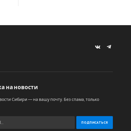
VKontakte
Telegram
а на новости
вости Сибири — на вашу почту. Без спама, только