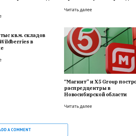
Читать далее
е
 тыс кв.м. складов
Wildberries в
не
е
“Магнит” и X5 Group постр
распредцентры в
Новосибирской области
Читать далее
ADD A COMMENT