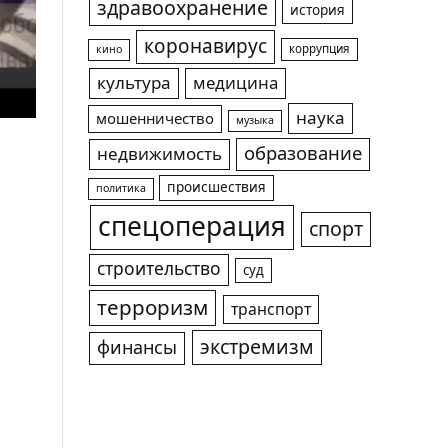
здравоохранение
история
коронавирус
коррупция
кино
культура
медицина
наука
мошенничество
музыка
образование
недвижимость
происшествия
политика
спецоперация
спорт
строительство
суд
терроризм
транспорт
экстремизм
финансы