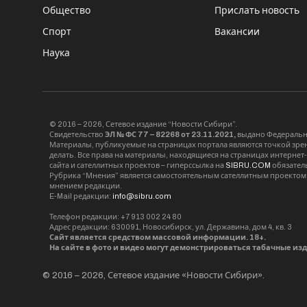
Общество
Прислать новость
Спорт
Вакансии
Наука
© 2016 – 2026, Сетевое издание “Новости Сибири”.
Свидетельство
ЭЛ № ФС 77 – 82268 от 23.11.2021,
выдано Федерально
Материалы, публикуемые на страницах портала являются точкой зрени
делать. Все права на материалы, находящиеся на страницах интернет
сайта и сателлитных проектов – гиперссылка на
SIBRU.COM
обязател
Рубрика “Мнения” является самостоятельным сателлитным проектом 
мнением редакции.
E-Mail редакции:
info@sibru.com
Телефон редакции: +7 913 002 24 80
Адрес редакции: 630091, Новосибирск, ул. Державина, дом 4, кв. 3
Сайт является средством массовой информации. 18+.
На сайте в фото и видео могут демонстрироваться табачные из
© 2016 – 2026, Сетевое издание «Новости Сибири».