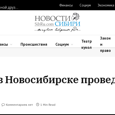
Финансы
Социум
Экономика
Полина Лурье продает скандальную квартиру, а Ларисе Долиной друзья подарили новую
Закон
Театр
ансы
Происшествия
Социум
и
кукол
право
в Новосибирске прове
Комментариев нет
1 Min Read