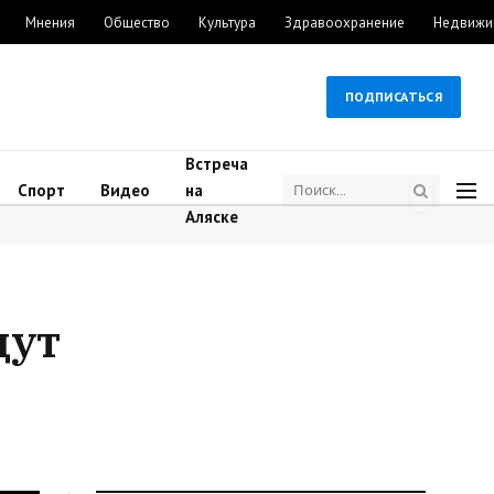
Мнения
Общество
Культура
Здравоохранение
Недвижи
ПОДПИСАТЬСЯ
Встреча
Спорт
Видео
на
Аляске
дут