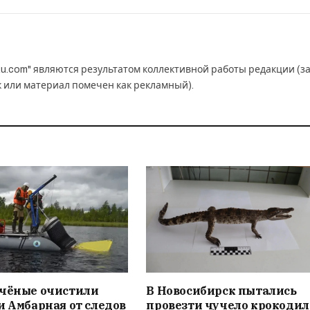
u.com" являются результатом коллективной работы редакции (з
к или материал помечен как рекламный).
учёные очистили
В Новосибирск пытались
и Амбарная от следов
провезти чучело крокодил