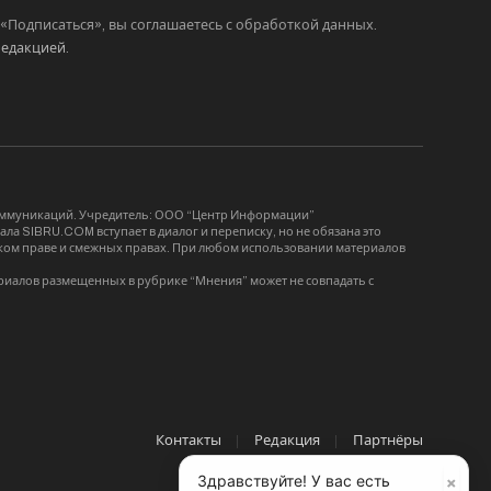
Подписаться», вы соглашаетесь с обработкой данных.
редакцией
.
коммуникаций. Учредитель: ООО “Центр Информации”
ла SIBRU.COM вступает в диалог и переписку, но не обязана это
орском праве и смежных правах. При любом использовании материалов
риалов размещенных в рубрике “Мнения” может не совпадать с
Контакты
Редакция
Партнёры
×
Здравствуйте! У вас есть