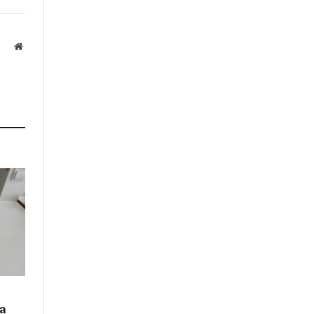
Website
а
а