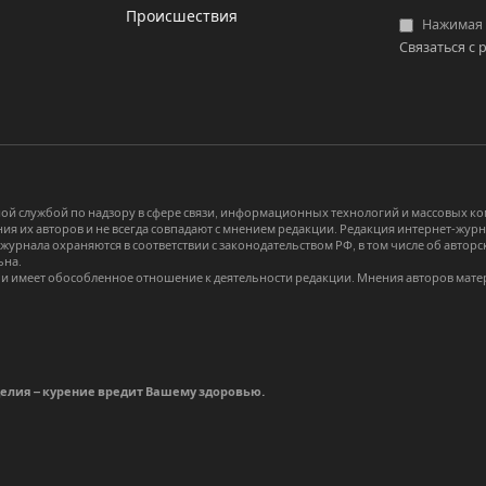
Происшествия
Нажимая «
Связаться с 
й службой по надзору в сфере связи, информационных технологий и массовых 
я их авторов и не всегда совпадают с мнением редакции. Редакция интернет-журна
-журнала охраняются в соответствии с законодательством РФ, в том числе об авт
ьна.
и имеет обособленное отношение к деятельности редакции. Мнения авторов мате
делия – курение вредит Вашему здоровью.