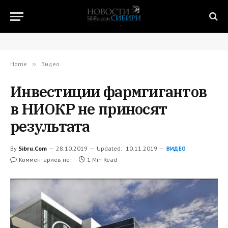
Home
»
Видео
Инвестиции фармгигантов
в НИОКР не приносят
результата
By
Sibru.Com
28.10.2019
Updated:
10.11.2019
ВИДЕО
Комментариев нет
1 Min Read