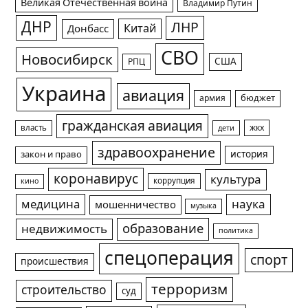
Великая Отечественная война
Владимир Путин
ДНР
ЛНР
Китай
Донбасс
СВО
Новосибирск
США
РПЦ
Украина
авиация
армия
бюджет
гражданская авиация
жкх
власть
дети
здравоохранение
история
закон и право
коронавирус
культура
коррупция
кино
медицина
наука
мошенничество
музыка
образование
недвижимость
политика
спецоперация
спорт
происшествия
терроризм
строительство
суд