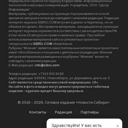
Федеральной службой по надзору в сфере связи, информационных
технологий и массовых коммуникаций. Учредитель: ООО “Центр
Информации”
Материалы, публикуемые на страницах портала являются точкой
зрения их авторов и не всегда совпадают с мнением редакции. Редакция
интернет-журнала SIBRU.COM вступает в диалог и переписку, но не
обязана это делать. Все права на материалы, находящиеся на страницах
интернет-журнала охраняются в соответствии с законодательством РФ,
в том числе об авторском праве и смежных правах. При любом
использовании материалов сайта и сателлитных проектов –
гиперссылка на
SIBRU.COM
обязательна.
Рубрика “Мнения” является самостоятельным сателлитным проектом и
имеет обособленное отношение к деятельности редакции. Мнения
авторов материалов размещенных в рубрике “Мнения” может не
совпадать с мнением редакции.
E-Mail редакции:
info@sibru.com
Телефон редакции: +7 913 002 24 80
Адрес редакции: 630091, Новосибирск, ул. Державина, дом 4, кв. 3
Сайт является средством массовой информации. 18+.
На сайте в фото и видео могут демонстрироваться табачные
изделия – курение вредит Вашему здоровью.
© 2016 – 2026, Сетевое издание «Новости Сибири».
Контакты
Редакция
Партнёры
×
Здравствуйте! У вас есть