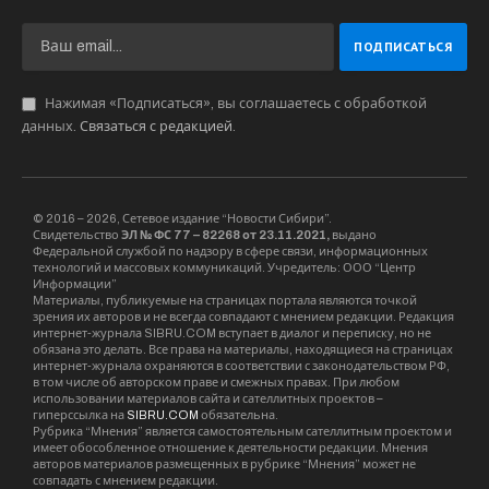
Нажимая «Подписаться», вы соглашаетесь с обработкой
данных.
Связаться с редакцией
.
© 2016 – 2026, Сетевое издание “Новости Сибири”.
Свидетельство
ЭЛ № ФС 77 – 82268 от 23.11.2021,
выдано
Федеральной службой по надзору в сфере связи, информационных
технологий и массовых коммуникаций. Учредитель: ООО “Центр
Информации”
Материалы, публикуемые на страницах портала являются точкой
зрения их авторов и не всегда совпадают с мнением редакции. Редакция
интернет-журнала SIBRU.COM вступает в диалог и переписку, но не
обязана это делать. Все права на материалы, находящиеся на страницах
интернет-журнала охраняются в соответствии с законодательством РФ,
в том числе об авторском праве и смежных правах. При любом
использовании материалов сайта и сателлитных проектов –
гиперссылка на
SIBRU.COM
обязательна.
Рубрика “Мнения” является самостоятельным сателлитным проектом и
имеет обособленное отношение к деятельности редакции. Мнения
авторов материалов размещенных в рубрике “Мнения” может не
совпадать с мнением редакции.