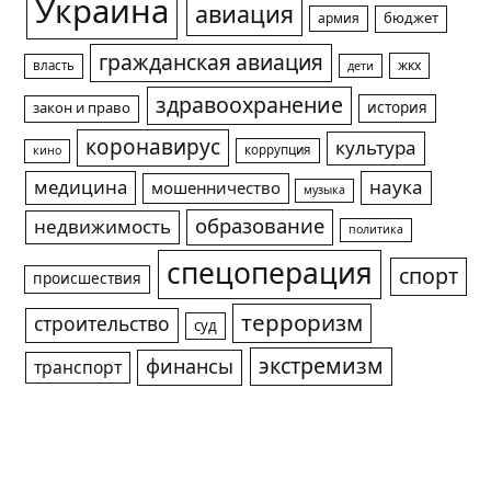
Украина
авиация
армия
бюджет
гражданская авиация
жкх
власть
дети
здравоохранение
история
закон и право
коронавирус
культура
коррупция
кино
медицина
наука
мошенничество
музыка
образование
недвижимость
политика
спецоперация
спорт
происшествия
терроризм
строительство
суд
экстремизм
финансы
транспорт