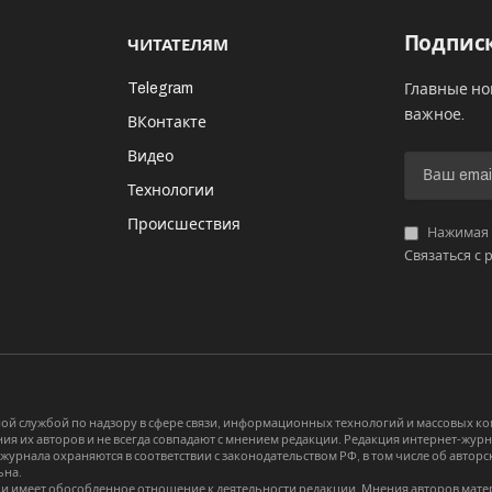
Подписк
ЧИТАТЕЛЯМ
Telegram
Главные но
важное.
ВКонтакте
Видео
И
Технологии
Происшествия
Нажимая «
Связаться с 
й службой по надзору в сфере связи, информационных технологий и массовых 
я их авторов и не всегда совпадают с мнением редакции. Редакция интернет-журна
-журнала охраняются в соответствии с законодательством РФ, в том числе об авт
ьна.
и имеет обособленное отношение к деятельности редакции. Мнения авторов мате