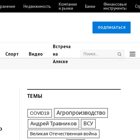
Компании
Финансовые
ранение
Недвижимость
Банки
Ст
и рынки
инструменты
ПОДПИСАТЬСЯ
Встреча
Спорт
Видео
на
Аляске
ТЕМЫ
Агропроизводство
COVID19
Андрей Травников
ВСУ
ю
Великая Отечественная война