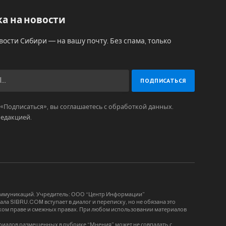
а на новости
вости Сибири — на вашу почту. Без спама, только
Подписаться», вы соглашаетесь с обработкой данных.
редакцией
.
коммуникаций. Учредитель: ООО “Центр Информации”
ла SIBRU.COM вступает в диалог и переписку, но не обязана это
орском праве и смежных правах. При любом использовании материалов
риалов размещенных в рубрике “Мнения” может не совпадать с