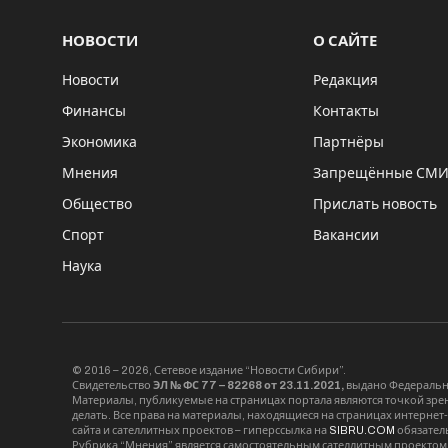
НОВОСТИ
О САЙТЕ
Новости
Редакция
Финансы
Контакты
Экономика
Партнёры
Мнения
Запрещённые СМ
Общество
Прислать новость
Спорт
Вакансии
Наука
© 2016 – 2026, Сетевое издание “Новости Сибири”.
Свидетельство
ЭЛ № ФС 77 – 82268 от 23.11.2021,
выдано Федерально
Материалы, публикуемые на страницах портала являются точкой зрени
делать. Все права на материалы, находящиеся на страницах интернет
сайта и сателлитных проектов – гиперссылка на
SIBRU.COM
обязател
Рубрика “Мнения” является самостоятельным сателлитным проектом 