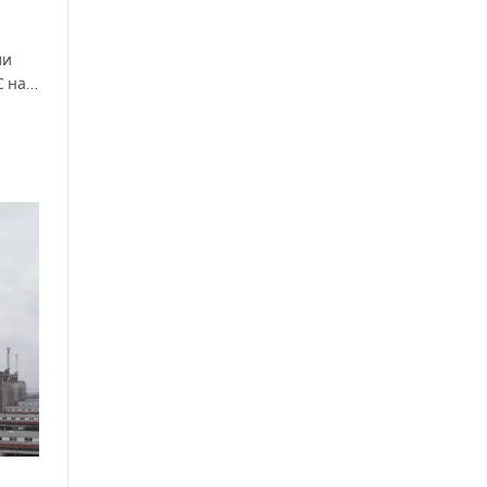
ли
С на…