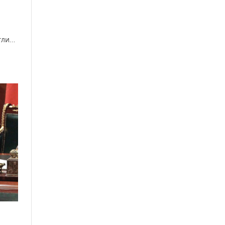
ргли…