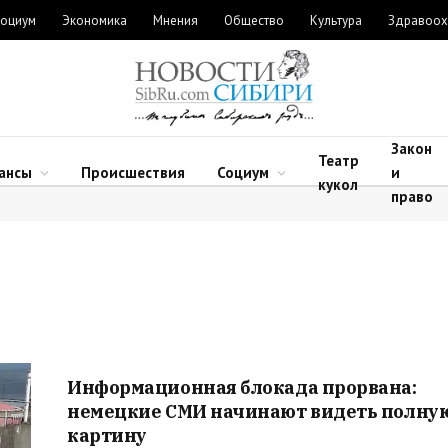
оциум
Экономика
Мнения
Общество
Культура
Здравоох
Закон
Театр
ансы
Происшествия
Социум
и
кукол
право
Информационная блокада прорвана:
немецкие СМИ начинают видеть полну
картину