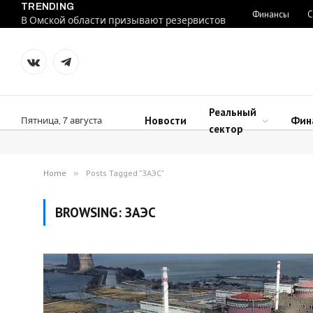
TRENDING
Финансы
С
В Омской области призывают резервистов
VKontakte
Telegram
Реальный
Новости
Фин
Пятница, 7 августа
сектор
Home
»
Posts Tagged "ЗАЭС"
BROWSING:
ЗАЭС