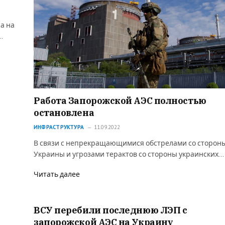
а на
…
Работа Запорожской АЭС полностью
остановлена
ИНФРАСТРУКТУРА
11.09.2022
В связи с непрекращающимися обстрелами со сторон
Украины и угрозами терактов со стороны украинских…
Читать далее
ВСУ перебили последнюю ЛЭП с
запорожской АЭС на Украину