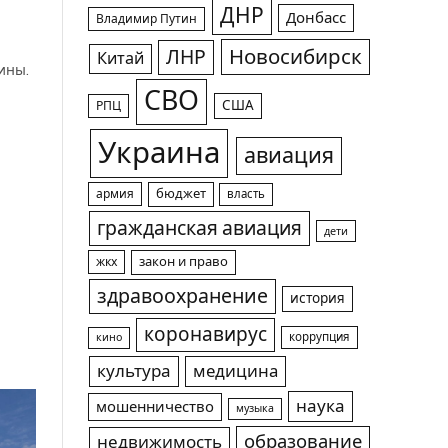
ДНР
Донбасс
Владимир Путин
Новосибирск
ЛНР
Китай
ины.
СВО
США
РПЦ
Украина
авиация
армия
бюджет
власть
гражданская авиация
дети
жкх
закон и право
здравоохранение
история
коронавирус
коррупция
кино
культура
медицина
наука
мошенничество
музыка
образование
недвижимость