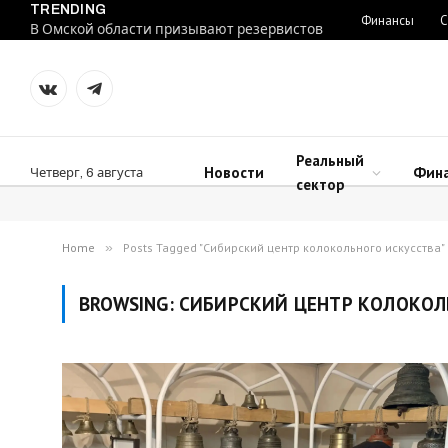
TRENDING
Финансы
С
В Омской области призывают резервистов
VKontakte
Telegram
Реальный
Новости
Фин
Четверг, 6 августа
сектор
Home
»
Posts Tagged "Сибирский центр колокольного искусства"
BROWSING:
СИБИРСКИЙ ЦЕНТР КОЛОКОЛ