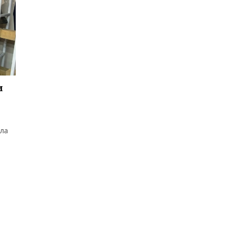
и
ила