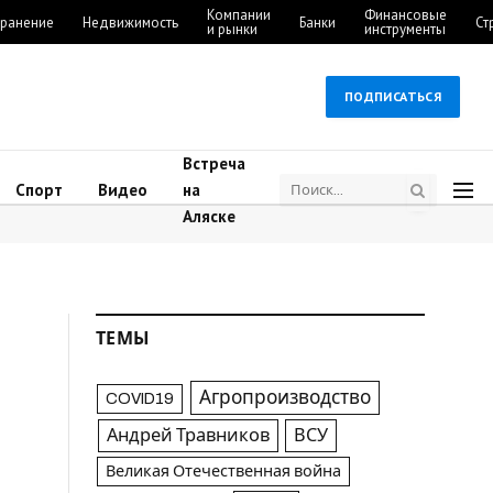
Компании
Финансовые
ранение
Недвижимость
Банки
Ст
и рынки
инструменты
ПОДПИСАТЬСЯ
Встреча
Спорт
Видео
на
Аляске
ТЕМЫ
Агропроизводство
COVID19
Андрей Травников
ВСУ
Великая Отечественная война