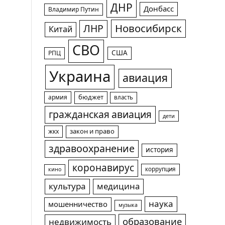
ДНР
Донбасс
Владимир Путин
Новосибирск
ЛНР
Китай
СВО
США
РПЦ
Украина
авиация
армия
бюджет
власть
гражданская авиация
дети
жкх
закон и право
здравоохранение
история
коронавирус
коррупция
кино
культура
медицина
наука
мошенничество
музыка
образование
недвижимость