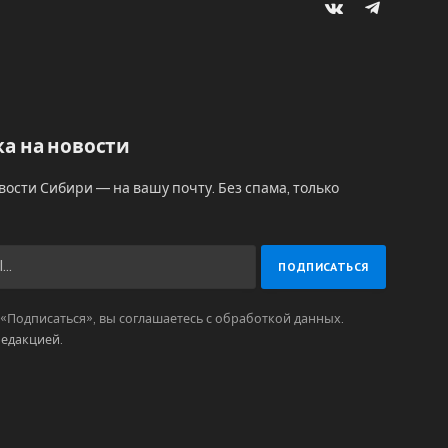
VKontakte
Telegram
а на новости
вости Сибири — на вашу почту. Без спама, только
Подписаться», вы соглашаетесь с обработкой данных.
редакцией
.