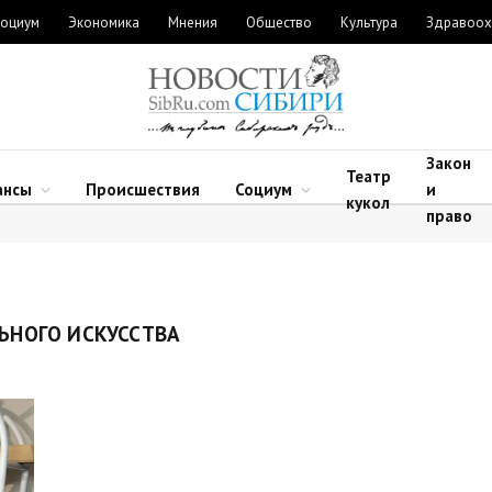
оциум
Экономика
Мнения
Общество
Культура
Здравоох
Закон
Театр
ансы
Происшествия
Социум
и
кукол
право
ЬНОГО ИСКУССТВА