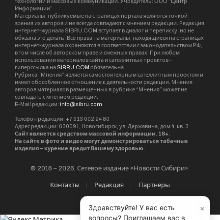
технологий и массовых коммуникаций. Учредитель: ООО “Центр
Информации”
Материалы, публикуемые на страницах портала являются точкой
зрения их авторов и не всегда совпадают с мнением редакции. Редакция
интернет-журнала SIBRU.COM вступает в диалог и переписку, но не
обязана это делать. Все права на материалы, находящиеся на страницах
интернет-журнала охраняются в соответствии с законодательством РФ,
в том числе об авторском праве и смежных правах. При любом
использовании материалов сайта и сателлитных проектов –
гиперссылка на
SIBRU.COM
обязательна.
Рубрика “Мнения” является самостоятельным сателлитным проектом и
имеет обособленное отношение к деятельности редакции. Мнения
авторов материалов размещенных в рубрике “Мнения” может не
совпадать с мнением редакции.
E-Mail редакции:
info@sibru.com
Телефон редакции: +7 913 002 24 80
Адрес редакции: 630091, Новосибирск, ул. Державина, дом 4, кв. 3
Сайт является средством массовой информации. 18+.
На сайте в фото и видео могут демонстрироваться табачные
изделия – курение вредит Вашему здоровью.
© 2016 – 2026, Сетевое издание «Новости Сибири».
Контакты
Редакция
Партнёры
×
Здравствуйте! У вас есть
вопросы? Приглашаем вас в