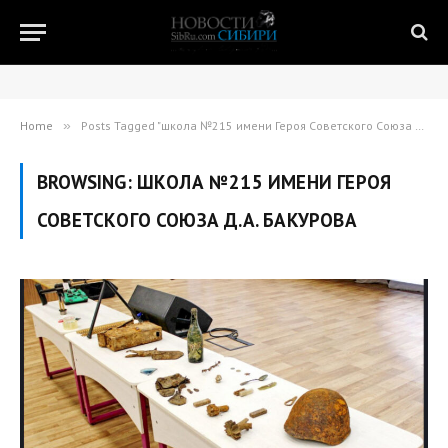
Home
»
Posts Tagged "школа №215 имени Героя Советского Союза Д.А. Бакурова"
BROWSING:
ШКОЛА №215 ИМЕНИ ГЕРОЯ
СОВЕТСКОГО СОЮЗА Д.А. БАКУРОВА