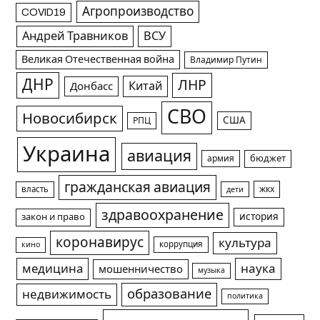
Агропроизводство
COVID19
Андрей Травников
ВСУ
Великая Отечественная война
Владимир Путин
ДНР
ЛНР
Китай
Донбасс
СВО
Новосибирск
США
РПЦ
Украина
авиация
армия
бюджет
гражданская авиация
жкх
власть
дети
здравоохранение
история
закон и право
коронавирус
культура
коррупция
кино
медицина
наука
мошенничество
музыка
образование
недвижимость
политика