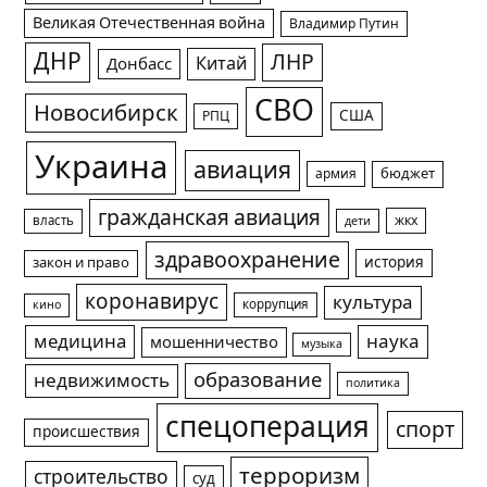
Великая Отечественная война
Владимир Путин
ДНР
ЛНР
Китай
Донбасс
СВО
Новосибирск
США
РПЦ
Украина
авиация
армия
бюджет
гражданская авиация
жкх
власть
дети
здравоохранение
история
закон и право
коронавирус
культура
коррупция
кино
медицина
наука
мошенничество
музыка
образование
недвижимость
политика
спецоперация
спорт
происшествия
терроризм
строительство
суд