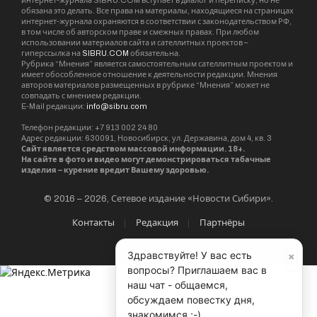
интернет-журнала SIBRU.COM вступает в диалог и переписку, но не
обязана это делать. Все права на материалы, находящиеся на страницах
интернет-журнала охраняются в соответствии с законодательством РФ,
в том числе об авторском праве и смежных правах. При любом
использовании материалов сайта и сателлитных проектов –
гиперссылка на
SIBRU.COM
обязательна.
Рубрика “Мнения” является самостоятельным сателлитным проектом и
имеет обособленное отношение к деятельности редакции. Мнения
авторов материалов размещенных в рубрике “Мнения” может не
совпадать с мнением редакции.
E-Mail редакции:
info@sibru.com
Телефон редакции: +7 913 002 24 80
Адрес редакции: 630091, Новосибирск, ул. Державина, дом 4, кв. 3
Сайт является средством массовой информации. 18+.
На сайте в фото и видео могут демонстрироваться табачные
изделия – курение вредит Вашему здоровью.
© 2016 – 2026, Сетевое издание «Новости Сибири».
Контакты
Редакция
Партнёры
×
Здравствуйте! У вас есть
вопросы? Приглашаем вас в
наш чат - общаемся,
обсуждаем повестку дня,
знакомимся ;-)