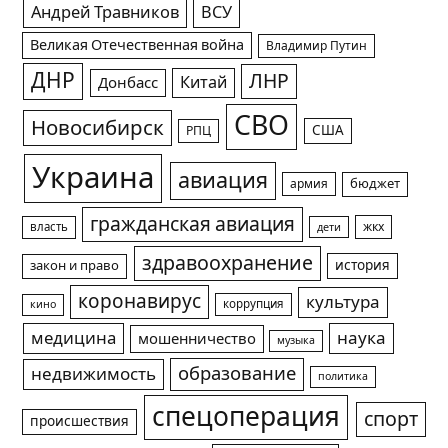
Андрей Травников
ВСУ
Великая Отечественная война
Владимир Путин
ДНР
ЛНР
Китай
Донбасс
СВО
Новосибирск
США
РПЦ
Украина
авиация
армия
бюджет
гражданская авиация
жкх
власть
дети
здравоохранение
история
закон и право
коронавирус
культура
коррупция
кино
медицина
наука
мошенничество
музыка
образование
недвижимость
политика
спецоперация
спорт
происшествия