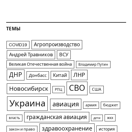
ТЕМЫ
Агропроизводство
COVID19
Андрей Травников
ВСУ
Великая Отечественная война
Владимир Путин
ДНР
ЛНР
Китай
Донбасс
СВО
Новосибирск
США
РПЦ
Украина
авиация
армия
бюджет
гражданская авиация
жкх
власть
дети
здравоохранение
история
закон и право