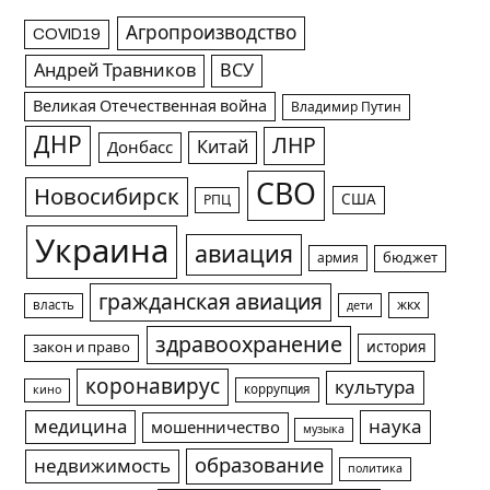
Агропроизводство
COVID19
Андрей Травников
ВСУ
Великая Отечественная война
Владимир Путин
ДНР
ЛНР
Китай
Донбасс
СВО
Новосибирск
США
РПЦ
Украина
авиация
армия
бюджет
гражданская авиация
жкх
власть
дети
здравоохранение
история
закон и право
коронавирус
культура
коррупция
кино
медицина
наука
мошенничество
музыка
образование
недвижимость
политика