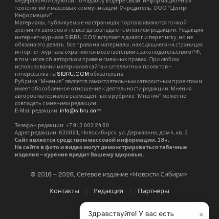
Федеральной службой по надзору в сфере связи, информационных
технологий и массовых коммуникаций. Учредитель: ООО “Центр
Информации”
Материалы, публикуемые на страницах портала являются точкой
зрения их авторов и не всегда совпадают с мнением редакции. Редакция
интернет-журнала SIBRU.COM вступает в диалог и переписку, но не
обязана это делать. Все права на материалы, находящиеся на страницах
интернет-журнала охраняются в соответствии с законодательством РФ,
в том числе об авторском праве и смежных правах. При любом
использовании материалов сайта и сателлитных проектов –
гиперссылка на
SIBRU.COM
обязательна.
Рубрика “Мнения” является самостоятельным сателлитным проектом и
имеет обособленное отношение к деятельности редакции. Мнения
авторов материалов размещенных в рубрике “Мнения” может не
совпадать с мнением редакции.
E-Mail редакции:
info@sibru.com
Телефон редакции: +7 913 002 24 80
Адрес редакции: 630091, Новосибирск, ул. Державина, дом 4, кв. 3
Сайт является средством массовой информации. 18+.
На сайте в фото и видео могут демонстрироваться табачные
изделия – курение вредит Вашему здоровью.
© 2016 – 2026, Сетевое издание «Новости Сибири».
Контакты
Редакция
Партнёры
×
Здравствуйте! У вас есть