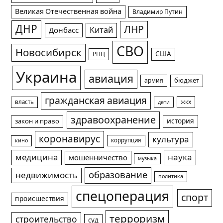
Великая Отечественная война
Владимир Путин
ДНР
ЛНР
Китай
Донбасс
СВО
Новосибирск
США
РПЦ
Украина
авиация
армия
бюджет
гражданская авиация
жкх
власть
дети
здравоохранение
история
закон и право
коронавирус
культура
коррупция
кино
медицина
наука
мошенничество
музыка
образование
недвижимость
политика
спецоперация
спорт
происшествия
терроризм
строительство
суд