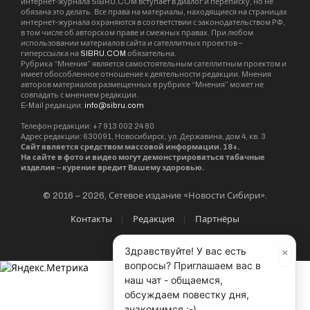
интернет-журнала SIBRU.COM вступает в диалог и переписку, но не
обязана это делать. Все права на материалы, находящиеся на страницах
интернет-журнала охраняются в соответствии с законодательством РФ,
в том числе об авторском праве и смежных правах. При любом
использовании материалов сайта и сателлитных проектов –
гиперссылка на
SIBRU.COM
обязательна.
Рубрика “Мнения” является самостоятельным сателлитным проектом и
имеет обособленное отношение к деятельности редакции. Мнения
авторов материалов размещенных в рубрике “Мнения” может не
совпадать с мнением редакции.
E-Mail редакции:
info@sibru.com
Телефон редакции: +7 913 002 24 80
Адрес редакции: 630091, Новосибирск, ул. Державина, дом 4, кв. 3
Сайт является средством массовой информации. 18+.
На сайте в фото и видео могут демонстрироваться табачные
изделия – курение вредит Вашему здоровью.
© 2016 – 2026, Сетевое издание «Новости Сибири».
Контакты
Редакция
Партнёры
×
Здравствуйте! У вас есть
вопросы? Приглашаем вас в
наш чат - общаемся,
обсуждаем повестку дня,
знакомимся ;-)