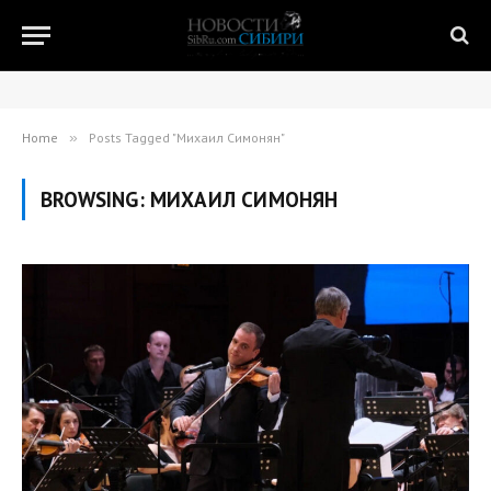
Home
»
Posts Tagged "Михаил Симонян"
BROWSING:
МИХАИЛ СИМОНЯН