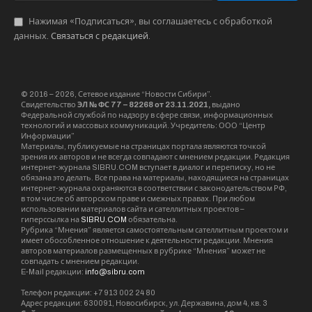
Нажимая «Подписаться», вы соглашаетесь с обработкой
данных.
Связаться с редакцией
.
© 2016 – 2026, Сетевое издание “Новости Сибири”.
Свидетельство
ЭЛ № ФС 77 – 82268 от 23.11.2021,
выдано
Федеральной службой по надзору в сфере связи, информационных
технологий и массовых коммуникаций. Учредитель: ООО “Центр
Информации”
Материалы, публикуемые на страницах портала являются точкой
зрения их авторов и не всегда совпадают с мнением редакции. Редакция
интернет-журнала SIBRU.COM вступает в диалог и переписку, но не
обязана это делать. Все права на материалы, находящиеся на страницах
интернет-журнала охраняются в соответствии с законодательством РФ,
в том числе об авторском праве и смежных правах. При любом
использовании материалов сайта и сателлитных проектов –
гиперссылка на
SIBRU.COM
обязательна.
Рубрика “Мнения” является самостоятельным сателлитным проектом и
имеет обособленное отношение к деятельности редакции. Мнения
авторов материалов размещенных в рубрике “Мнения” может не
совпадать с мнением редакции.
E-Mail редакции:
info@sibru.com
Телефон редакции: +7 913 002 24 80
Адрес редакции: 630091, Новосибирск, ул. Державина, дом 4, кв. 3