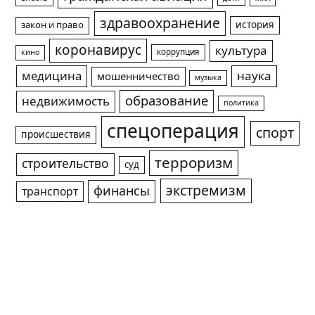
здравоохранение
история
закон и право
коронавирус
культура
коррупция
кино
медицина
наука
мошенничество
музыка
образование
недвижимость
политика
спецоперация
спорт
происшествия
терроризм
строительство
суд
экстремизм
финансы
транспорт