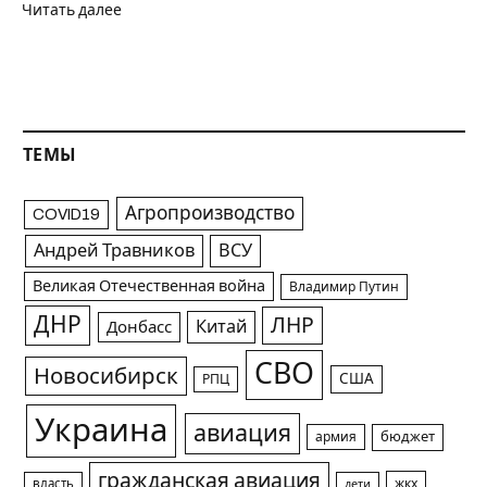
Читать далее
ТЕМЫ
Агропроизводство
COVID19
Андрей Травников
ВСУ
Великая Отечественная война
Владимир Путин
ДНР
ЛНР
Китай
Донбасс
СВО
Новосибирск
США
РПЦ
Украина
авиация
армия
бюджет
гражданская авиация
жкх
власть
дети