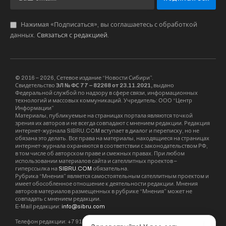
Нажимая «Подписаться», вы соглашаетесь с обработкой
данных.
Связаться с редакцией
.
© 2016 – 2026, Сетевое издание “Новости Сибири”.
Свидетельство
ЭЛ № ФС 77 – 82268 от 23.11.2021,
выдано
Федеральной службой по надзору в сфере связи, информационных
технологий и массовых коммуникаций. Учредитель: ООО “Центр
Информации”
Материалы, публикуемые на страницах портала являются точкой
зрения их авторов и не всегда совпадают с мнением редакции. Редакция
интернет-журнала SIBRU.COM вступает в диалог и переписку, но не
обязана это делать. Все права на материалы, находящиеся на страницах
интернет-журнала охраняются в соответствии с законодательством РФ,
в том числе об авторском праве и смежных правах. При любом
использовании материалов сайта и сателлитных проектов –
гиперссылка на
SIBRU.COM
обязательна.
Рубрика “Мнения” является самостоятельным сателлитным проектом и
имеет обособленное отношение к деятельности редакции. Мнения
авторов материалов размещенных в рубрике “Мнения” может не
совпадать с мнением редакции.
E-Mail редакции:
info@sibru.com
Телефон редакции: +7 913 002 24 80