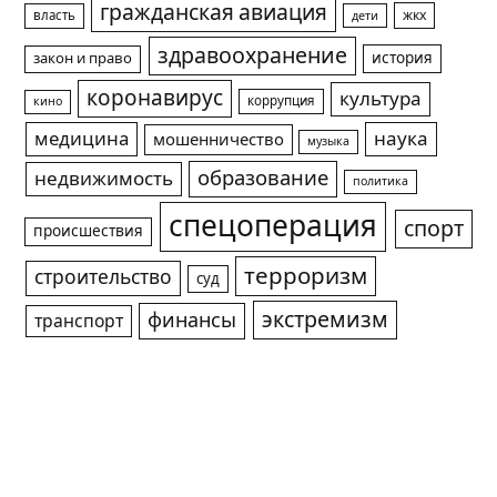
гражданская авиация
жкх
власть
дети
здравоохранение
история
закон и право
коронавирус
культура
коррупция
кино
медицина
наука
мошенничество
музыка
образование
недвижимость
политика
спецоперация
спорт
происшествия
терроризм
строительство
суд
экстремизм
финансы
транспорт