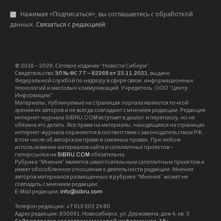
Нажимая «Подписаться», вы соглашаетесь с обработкой
данных.
Связаться с редакцией
.
© 2016 – 2026, Сетевое издание “Новости Сибири”.
Свидетельство
ЭЛ № ФС 77 – 82268 от 23.11.2021,
выдано
Федеральной службой по надзору в сфере связи, информационных
технологий и массовых коммуникаций. Учредитель: ООО “Центр
Информации”
Материалы, публикуемые на страницах портала являются точкой
зрения их авторов и не всегда совпадают с мнением редакции. Редакция
интернет-журнала SIBRU.COM вступает в диалог и переписку, но не
обязана это делать. Все права на материалы, находящиеся на страницах
интернет-журнала охраняются в соответствии с законодательством РФ,
в том числе об авторском праве и смежных правах. При любом
использовании материалов сайта и сателлитных проектов –
гиперссылка на
SIBRU.COM
обязательна.
Рубрика “Мнения” является самостоятельным сателлитным проектом и
имеет обособленное отношение к деятельности редакции. Мнения
авторов материалов размещенных в рубрике “Мнения” может не
совпадать с мнением редакции.
E-Mail редакции:
info@sibru.com
Телефон редакции: +7 913 002 24 80
Адрес редакции: 630091, Новосибирск, ул. Державина, дом 4, кв. 3