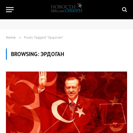
Home
»
Posts Tagged "Эрдоган"
BROWSING:
ЭРДОГАН