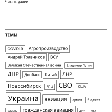
Читать далее
ТЕМЫ
Агропроизводство
COVID19
Андрей Травников
ВСУ
Великая Отечественная война
Владимир Путин
ДНР
ЛНР
Китай
Донбасс
СВО
Новосибирск
США
РПЦ
Украина
авиация
армия
бюджет
гражданская авиация
жкх
власть
дети