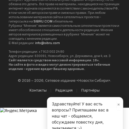
обязана это делать. Все права на материалы, находящиеся на страницах
интернет-журнала охраняются в соответствии с законодательством РФ,
в том числе об авторском праве и смежных правах. При любом
использовании материалов сайта и сателлитных проектов –
гиперссылка на
SIBRU.COM
обязательна.
Рубрика “Мнения” является самостоятельным сателлитным проектом и
имеет обособленное отношение к деятельности редакции. Мнения
авторов материалов размещенных в рубрике “Мнения” может не
совпадать с мнением редакции.
E-Mail редакции:
info@sibru.com
Телефон редакции: +7 913 002 24 80
Адрес редакции: 630091, Новосибирск, ул. Державина, дом 4, кв. 3
Сайт является средством массовой информации. 18+.
На сайте в фото и видео могут демонстрироваться табачные
изделия – курение вредит Вашему здоровью.
© 2016 – 2026, Сетевое издание «Новости Сибири».
Контакты
Редакция
Партнёры
×
Здравствуйте! У вас есть
вопросы? Приглашаем вас в
наш чат - общаемся,
обсуждаем повестку дня,
знакомимся ;-)