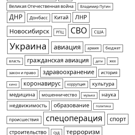
Великая Отечественная война
Владимир Путин
ДНР
ЛНР
Китай
Донбасс
СВО
Новосибирск
США
РПЦ
Украина
авиация
армия
бюджет
гражданская авиация
жкх
власть
дети
здравоохранение
история
закон и право
коронавирус
культура
коррупция
кино
медицина
наука
мошенничество
музыка
образование
недвижимость
политика
спецоперация
спорт
происшествия
терроризм
строительство
суд