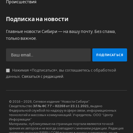
Происшествия
Подписка на новости
Главные новости Сибири — на вашу почту. Без спама,
только важное.
Нажимая «Подписаться», вы соглашаетесь с обработкой
данных.
Связаться с редакцией
.
© 2016 – 2026, Сетевое издание “Новости Сибири”.
Свидетельство
ЭЛ № ФС 77 – 82268 от 23.11.2021,
выдано
Федеральной службой по надзору в сфере связи, информационных
технологий и массовых коммуникаций. Учредитель: ООО “Центр
Информации”
Материалы, публикуемые на страницах портала являются точкой
зрения их авторов и не всегда совпадают с мнением редакции. Редакция
интернет-журнала SIBRU.COM вступает в диалог и переписку, но не