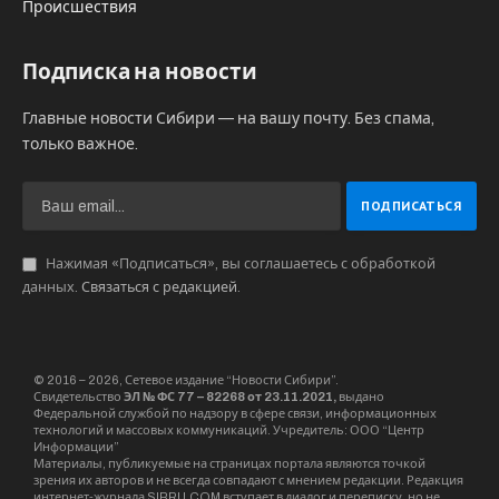
Происшествия
Подписка на новости
Главные новости Сибири — на вашу почту. Без спама,
только важное.
Нажимая «Подписаться», вы соглашаетесь с обработкой
данных.
Связаться с редакцией
.
© 2016 – 2026, Сетевое издание “Новости Сибири”.
Свидетельство
ЭЛ № ФС 77 – 82268 от 23.11.2021,
выдано
Федеральной службой по надзору в сфере связи, информационных
технологий и массовых коммуникаций. Учредитель: ООО “Центр
Информации”
Материалы, публикуемые на страницах портала являются точкой
зрения их авторов и не всегда совпадают с мнением редакции. Редакция
интернет-журнала SIBRU.COM вступает в диалог и переписку, но не