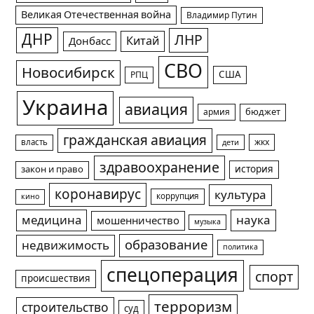
Великая Отечественная война
Владимир Путин
ДНР
ЛНР
Китай
Донбасс
СВО
Новосибирск
США
РПЦ
Украина
авиация
армия
бюджет
гражданская авиация
жкх
власть
дети
здравоохранение
история
закон и право
коронавирус
культура
коррупция
кино
медицина
наука
мошенничество
музыка
образование
недвижимость
политика
спецоперация
спорт
происшествия
терроризм
строительство
суд