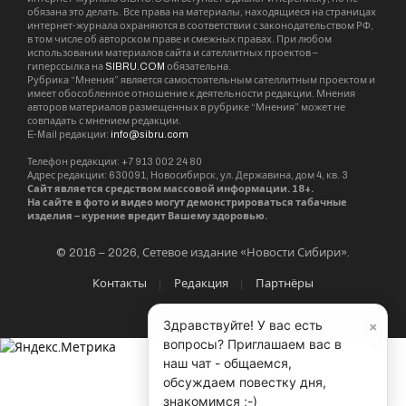
обязана это делать. Все права на материалы, находящиеся на страницах
интернет-журнала охраняются в соответствии с законодательством РФ,
в том числе об авторском праве и смежных правах. При любом
использовании материалов сайта и сателлитных проектов –
гиперссылка на
SIBRU.COM
обязательна.
Рубрика “Мнения” является самостоятельным сателлитным проектом и
имеет обособленное отношение к деятельности редакции. Мнения
авторов материалов размещенных в рубрике “Мнения” может не
совпадать с мнением редакции.
E-Mail редакции:
info@sibru.com
Телефон редакции: +7 913 002 24 80
Адрес редакции: 630091, Новосибирск, ул. Державина, дом 4, кв. 3
Сайт является средством массовой информации. 18+.
На сайте в фото и видео могут демонстрироваться табачные
изделия – курение вредит Вашему здоровью.
© 2016 – 2026, Сетевое издание «Новости Сибири».
Контакты
Редакция
Партнёры
×
Здравствуйте! У вас есть
вопросы? Приглашаем вас в
наш чат - общаемся,
обсуждаем повестку дня,
знакомимся ;-)