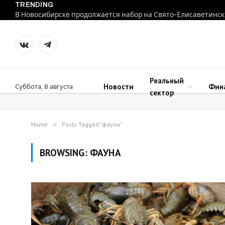
TRENDING
В Новосибирске продолжается набор на Свято-Елисаветинск
VKontakte
Telegram
Реальный
Новости
Фин
Суббота, 8 августа
сектор
Home
»
Posts Tagged "фауна"
BROWSING:
ФАУНА