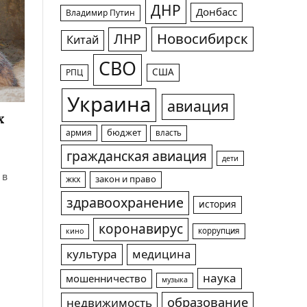
ДНР
Донбасс
Владимир Путин
Новосибирск
ЛНР
Китай
СВО
США
РПЦ
Украина
авиация
х
армия
бюджет
власть
гражданская авиация
дети
 в
жкх
закон и право
здравоохранение
история
коронавирус
коррупция
кино
культура
медицина
наука
мошенничество
музыка
образование
недвижимость