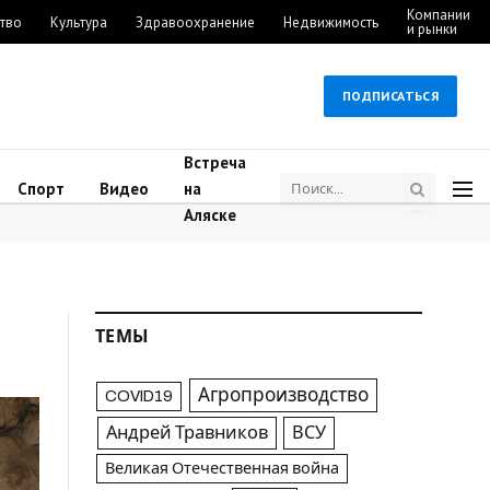
Компании
тво
Культура
Здравоохранение
Недвижимость
и рынки
ПОДПИСАТЬСЯ
Встреча
Спорт
Видео
на
Аляске
ТЕМЫ
Агропроизводство
COVID19
Андрей Травников
ВСУ
Великая Отечественная война