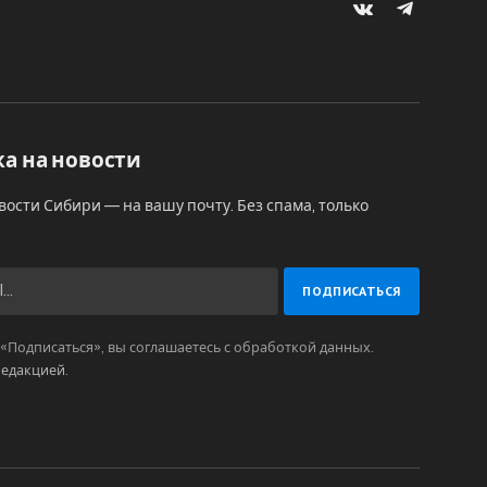
VKontakte
Telegram
а на новости
вости Сибири — на вашу почту. Без спама, только
Подписаться», вы соглашаетесь с обработкой данных.
редакцией
.