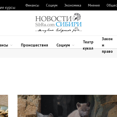
Финансы
Социум
Экономика
Мнения
Общес
ие курсы
Закон
Театр
ансы
Происшествия
Социум
и
кукол
право