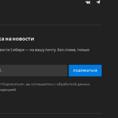
VKontakte
Telegram
а на новости
вости Сибири — на вашу почту. Без спама, только
Подписаться», вы соглашаетесь с обработкой данных.
редакцией
.