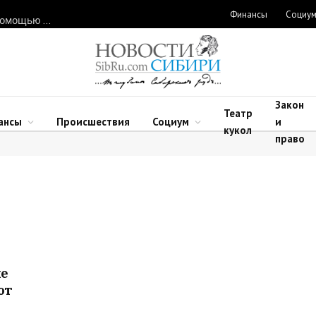
Финансы
Социу
Нарушителей природоохранного законодательства ловят с помощью дронов в Новосибирской области
Закон
Театр
ансы
Происшествия
Социум
и
кукол
право
ые
от