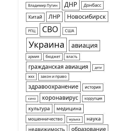
ДНР
Донбасс
Владимир Путин
Новосибирск
ЛНР
Китай
СВО
США
РПЦ
Украина
авиация
армия
бюджет
власть
гражданская авиация
дети
жкх
закон и право
здравоохранение
история
коронавирус
коррупция
кино
культура
медицина
наука
мошенничество
музыка
образование
недвижимость