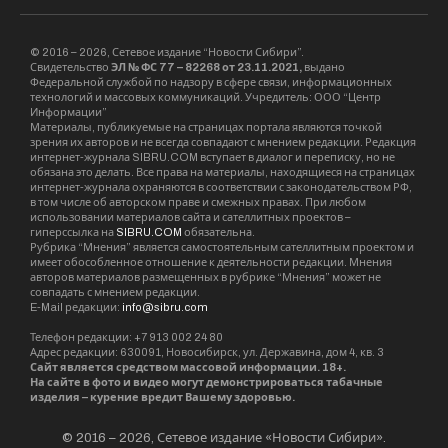
© 2016 – 2026, Сетевое издание “Новости Сибири”.
Свидетельство
ЭЛ № ФС 77 – 82268 от 23.11.2021,
выдано
Федеральной службой по надзору в сфере связи, информационных
технологий и массовых коммуникаций. Учредитель: ООО “Центр
Информации”
Материалы, публикуемые на страницах портала являются точкой
зрения их авторов и не всегда совпадают с мнением редакции. Редакция
интернет-журнала SIBRU.COM вступает в диалог и переписку, но не
обязана это делать. Все права на материалы, находящиеся на страницах
интернет-журнала охраняются в соответствии с законодательством РФ,
в том числе об авторском праве и смежных правах. При любом
использовании материалов сайта и сателлитных проектов –
гиперссылка на
SIBRU.COM
обязательна.
Рубрика “Мнения” является самостоятельным сателлитным проектом и
имеет обособленное отношение к деятельности редакции. Мнения
авторов материалов размещенных в рубрике “Мнения” может не
совпадать с мнением редакции.
E-Mail редакции:
info@sibru.com
Телефон редакции: +7 913 002 24 80
Адрес редакции: 630091, Новосибирск, ул. Державина, дом 4, кв. 3
Сайт является средством массовой информации. 18+.
На сайте в фото и видео могут демонстрироваться табачные
изделия – курение вредит Вашему здоровью.
© 2016 – 2026, Сетевое издание «Новости Сибири».