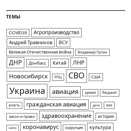
ТЕМЫ
Агропроизводство
COVID19
Андрей Травников
ВСУ
Великая Отечественная война
Владимир Путин
ДНР
ЛНР
Китай
Донбасс
СВО
Новосибирск
США
РПЦ
Украина
авиация
армия
бюджет
гражданская авиация
жкх
власть
дети
здравоохранение
история
закон и право
коронавирус
культура
коррупция
кино