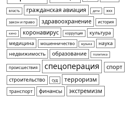
гражданская авиация
жкх
власть
дети
здравоохранение
история
закон и право
коронавирус
культура
коррупция
кино
медицина
наука
мошенничество
музыка
образование
недвижимость
политика
спецоперация
спорт
происшествия
терроризм
строительство
суд
экстремизм
финансы
транспорт