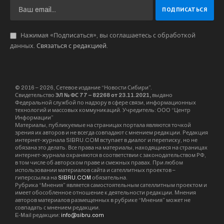
Нажимая «Подписаться», вы соглашаетесь с обработкой
данных.
Связаться с редакцией
.
© 2016 – 2026, Сетевое издание “Новости Сибири”.
Свидетельство
ЭЛ № ФС 77 – 82268 от 23.11.2021,
выдано
Федеральной службой по надзору в сфере связи, информационных
технологий и массовых коммуникаций. Учредитель: ООО “Центр
Информации”
Материалы, публикуемые на страницах портала являются точкой
зрения их авторов и не всегда совпадают с мнением редакции. Редакция
интернет-журнала SIBRU.COM вступает в диалог и переписку, но не
обязана это делать. Все права на материалы, находящиеся на страницах
интернет-журнала охраняются в соответствии с законодательством РФ,
в том числе об авторском праве и смежных правах. При любом
использовании материалов сайта и сателлитных проектов –
гиперссылка на
SIBRU.COM
обязательна.
Рубрика “Мнения” является самостоятельным сателлитным проектом и
имеет обособленное отношение к деятельности редакции. Мнения
авторов материалов размещенных в рубрике “Мнения” может не
совпадать с мнением редакции.
E-Mail редакции:
info@sibru.com