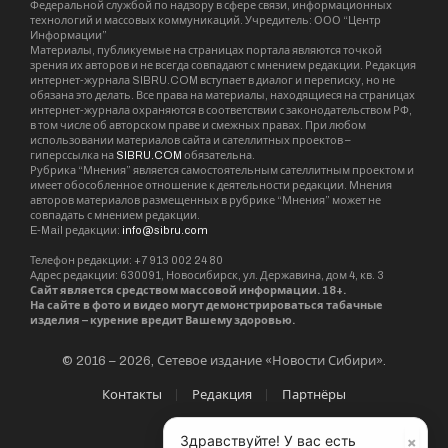
упоминал о перспективах строительства
данного транспортного перехода,
соединяющего Россию и Аляску. Он выразил
уверенность, что при использовании
передовых технологий проект тоннеля через
Берингов пролив может быть реализован в
срок, не превышающий восьми лет. Президент
США Дональд Трамп высказал
заинтересованность в данной инициативе. При
этом представитель МИД России Мария
Захарова отметила, что успешная реализация
такого масштабного проекта напрямую
зависит от наличия соответствующей
политической воли.
Следует отметить, что известный
×
Здравствуйте! У вас есть