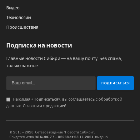
проектирования тоннеля через Берингов
пролив. Согласно заявлению, этот
документ будет заключен уже завтра, 5
июня.
«Завтра мы выходим на финишную прямую по
согласованию проекта тоннеля. Его
строительство станет одним из ключевых
инфраструктурных проектов, направленных на
укрепление двусторонних отношений», —
подчеркнул Дмитриев в беседе с телеканалом
«Звезда» в рамках Петербургского
международного экономического форума
(ПМЭФ).
Ранее, в октябре, господин Дмитриев уже