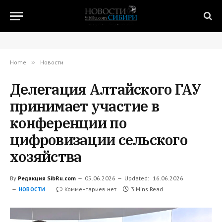
Home
»
Новости
Делегация Алтайского ГАУ
принимает участие в
конференции по
цифровизации сельского
хозяйства
By
Редакция SibRu.com
05.06.2026
Updated:
16.06.2026
Комментариев нет
3 Mins Read
НОВОСТИ