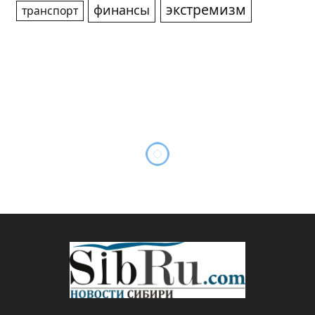
экстремизм
финансы
транспорт
Тоннелю между Чукоткой и
Аляской – быть
By
Редакция SibRu.com
04.06.2026
*ГЛАВНОЕ
Комментариев нет
1 Min Read