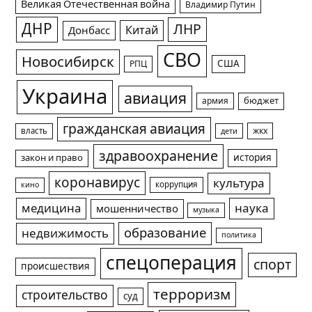
Великая Отечественная война
Владимир Путин
ДНР
ЛНР
Китай
Донбасс
СВО
Новосибирск
США
РПЦ
Украина
авиация
армия
бюджет
гражданская авиация
жкх
власть
дети
здравоохранение
история
закон и право
коронавирус
культура
коррупция
кино
медицина
наука
мошенничество
музыка
образование
недвижимость
политика
спецоперация
спорт
происшествия
терроризм
строительство
суд