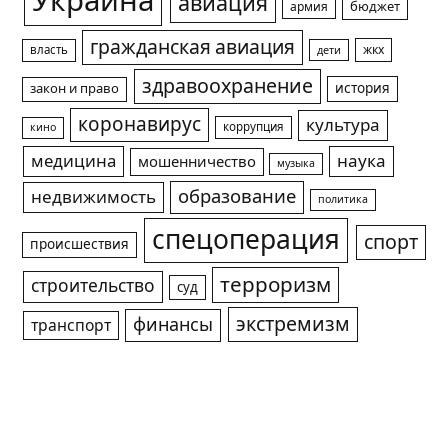
Украина
авиация
армия
бюджет
гражданская авиация
жкх
власть
дети
здравоохранение
история
закон и право
коронавирус
культура
коррупция
кино
медицина
наука
мошенничество
музыка
образование
недвижимость
политика
спецоперация
спорт
происшествия
терроризм
строительство
суд
экстремизм
финансы
транспорт