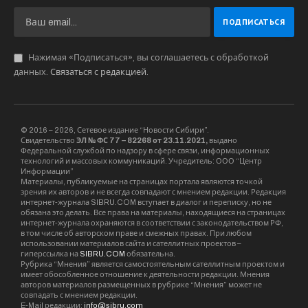
Нажимая «Подписаться», вы соглашаетесь с обработкой
данных.
Связаться с редакцией
.
© 2016 – 2026, Сетевое издание “Новости Сибири”.
Свидетельство
ЭЛ № ФС 77 – 82268 от 23.11.2021,
выдано
Федеральной службой по надзору в сфере связи, информационных
технологий и массовых коммуникаций. Учредитель: ООО “Центр
Информации”
Материалы, публикуемые на страницах портала являются точкой
зрения их авторов и не всегда совпадают с мнением редакции. Редакция
интернет-журнала SIBRU.COM вступает в диалог и переписку, но не
обязана это делать. Все права на материалы, находящиеся на страницах
интернет-журнала охраняются в соответствии с законодательством РФ,
в том числе об авторском праве и смежных правах. При любом
использовании материалов сайта и сателлитных проектов –
гиперссылка на
SIBRU.COM
обязательна.
Рубрика “Мнения” является самостоятельным сателлитным проектом и
имеет обособленное отношение к деятельности редакции. Мнения
авторов материалов размещенных в рубрике “Мнения” может не
совпадать с мнением редакции.
E-Mail редакции:
info@sibru.com