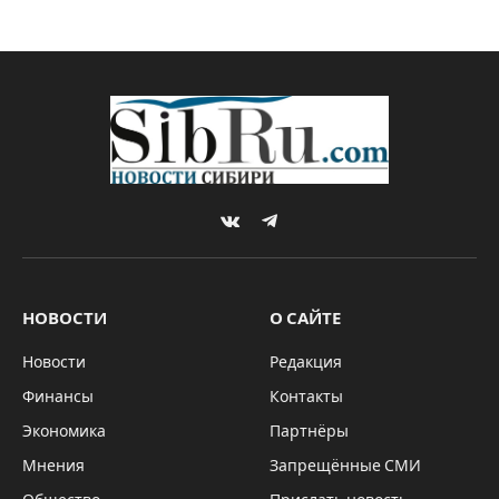
Почему АПЛ стала самой
престижной лигой среди
топовых футбольных
дивизионов мира
By
Редакция SibRu.com
13.01.2026
НОВОСТИ
Комментариев нет
3 Mins Read