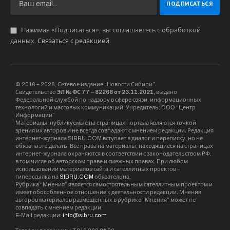
от bookmaker-ratings.ru
на РПЛ, АПЛ и другие
популярные турниры пользуются огромной
популярностью у болельщиков.
В разные периоды местные коллективы по-
разному реагировали на требования времени.
Одни несут за собой богатый багаж традиций,
другие пришли в элитный футбол значительно
позже. При этом всех объединил принцип,
который стал ключевым: движение вперед.
Клубы сделали ставку на системную работу
внутри команды, инфраструктурные шаги и
постоянное обновление подходов.
За двадцать с лишним лет АПЛ сумела
превратиться в продукт, который перестал