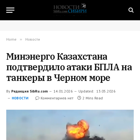
Home
»
Новости
Минэнерго Казахстана
подтвердило атаки БПЛА на
танкеры в Черном море
By
Редакция SibRu.com
14.01.2026
Updated:
13.05.2026
Комментариев нет
2 Mins Read
НОВОСТИ