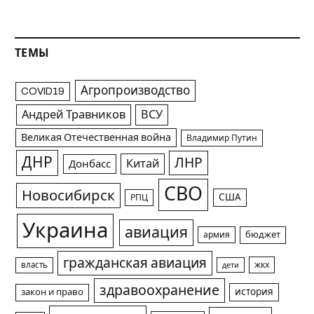
ТЕМЫ
Агропроизводство
COVID19
Андрей Травников
ВСУ
Великая Отечественная война
Владимир Путин
ДНР
ЛНР
Китай
Донбасс
СВО
Новосибирск
США
РПЦ
Украина
авиация
армия
бюджет
гражданская авиация
жкх
власть
дети
здравоохранение
история
закон и право