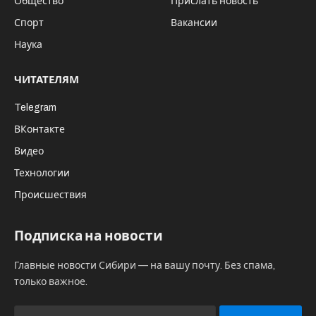
Когда сегодняшние болельщики смотрят
матчи АПЛ, многие уже воспринимают
высокий уровень турнира как
естественное явление. Однако путь к
такому положению занял годы. Лига шаг за
шагом собирала вокруг себя внимание
зрителей, крупных партнеров и
специалистов, формируя платформу, на
которой соединились атмосфера
стадионов, спортивная плотность, умение
клубов работать со зрителем и смелый
подход к развитию
.
Не секрет, что сегодня декабрьские
прогнозы