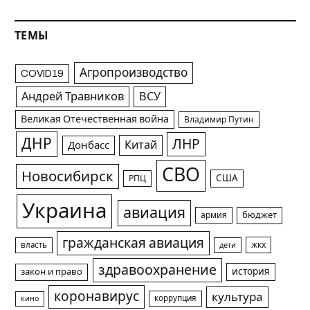
ТЕМЫ
Агропроизводство
COVID19
Андрей Травников
ВСУ
Великая Отечественная война
Владимир Путин
ДНР
ЛНР
Китай
Донбасс
СВО
Новосибирск
США
РПЦ
Украина
авиация
армия
бюджет
гражданская авиация
жкх
власть
дети
здравоохранение
история
закон и право
коронавирус
культура
коррупция
кино