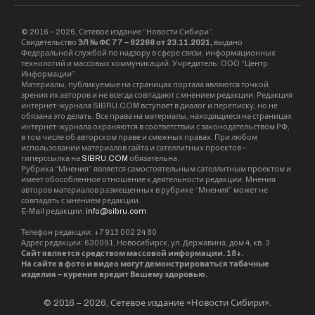
© 2016 – 2026, Сетевое издание “Новости Сибири”.
Свидетельство
ЭЛ № ФС 77 – 82268 от 23.11.2021,
выдано
Федеральной службой по надзору в сфере связи, информационных
технологий и массовых коммуникаций. Учредитель: ООО “Центр
Информации”
Материалы, публикуемые на страницах портала являются точкой
зрения их авторов и не всегда совпадают с мнением редакции. Редакция
интернет-журнала SIBRU.COM вступает в диалог и переписку, но не
обязана это делать. Все права на материалы, находящиеся на страницах
интернет-журнала охраняются в соответствии с законодательством РФ,
в том числе об авторском праве и смежных правах. При любом
использовании материалов сайта и сателлитных проектов –
гиперссылка на
SIBRU.COM
обязательна.
Рубрика “Мнения” является самостоятельным сателлитным проектом и
имеет обособленное отношение к деятельности редакции. Мнения
авторов материалов размещенных в рубрике “Мнения” может не
совпадать с мнением редакции.
E-Mail редакции:
info@sibru.com
Телефон редакции: +7 913 002 24 80
Адрес редакции: 630091, Новосибирск, ул. Державина, дом 4, кв. 3
Сайт является средством массовой информации. 18+.
На сайте в фото и видео могут демонстрироваться табачные
изделия – курение вредит Вашему здоровью.
© 2016 – 2026, Сетевое издание «Новости Сибири».