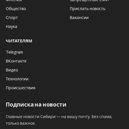
nso.ru
Областной конкурс клубов юных друзей
пограничников, посвященный Году
защитника Отечества, состоялся в
Купинском районе.
Участники 12 военно-патриотических клубов
из Купинского, Баганского, Венгеровского,
Доволенского, Карасукского, Ордынского,
Усть-Таркского, Чановского и Чистоозерного
районов Новосибирской области прошли