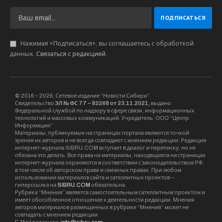
испытания в самых различных дисциплинах.
Свои знания и умения курсанты
продемонстрировали в интеллектуальном
конкурсе «На страже Отечества», строевом
смотре, конкурсах топографов, снайперов и
следопытов, проверили меткость в стрельбе из
пневматического пистолета, ловкость в
разборке-сборке автомата АКС-74, физическую
подготовку в сдаче нормативов ГТО и
командную взаимовыручку в преодолении
военизированной полосы препятствий.
Конкурс проводится в Купинском районе с
2006 года.
На фото: ВПК «Витязь» МБОУ Озеро-