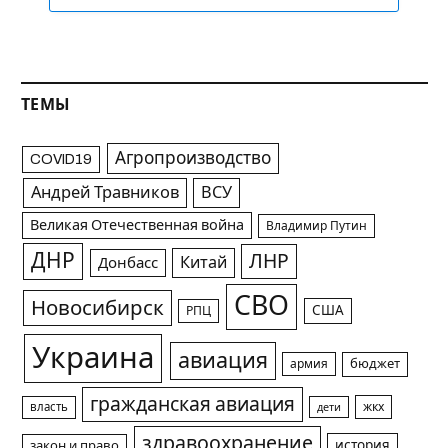
ТЕМЫ
Агропроизводство
COVID19
Андрей Травников
ВСУ
Великая Отечественная война
Владимир Путин
ДНР
ЛНР
Китай
Донбасс
СВО
Новосибирск
США
РПЦ
Украина
авиация
армия
бюджет
гражданская авиация
жкх
власть
дети
здравоохранение
история
закон и право