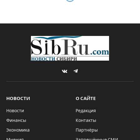
Курсанты клуба “Витязь”
Озеро-Карачинской школы
Чановского района на
конкурсе юных друзей
пограничников в Купино
By
Sibru.Com
25.05.2025
Комментариев нет
НОВОСТИ
1 Min Read