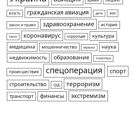
армия
бюджет
гражданская авиация
жкх
власть
дети
здравоохранение
история
закон и право
коронавирус
культура
коррупция
кино
медицина
наука
мошенничество
музыка
образование
недвижимость
политика
спецоперация
спорт
происшествия
терроризм
строительство
суд
экстремизм
финансы
транспорт