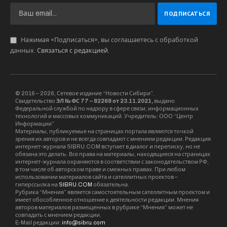
Нажимая «Подписаться», вы соглашаетесь с обработкой
данных.
Связаться с редакцией
.
© 2016 – 2026, Сетевое издание “Новости Сибири”.
Свидетельство
ЭЛ № ФС 77 – 82268 от 23.11.2021,
выдано
Федеральной службой по надзору в сфере связи, информационных
технологий и массовых коммуникаций. Учредитель: ООО “Центр
Информации”
Материалы, публикуемые на страницах портала являются точкой
зрения их авторов и не всегда совпадают с мнением редакции. Редакция
интернет-журнала SIBRU.COM вступает в диалог и переписку, но не
обязана это делать. Все права на материалы, находящиеся на страницах
интернет-журнала охраняются в соответствии с законодательством РФ,
в том числе об авторском праве и смежных правах. При любом
использовании материалов сайта и сателлитных проектов –
гиперссылка на
SIBRU.COM
обязательна.
Рубрика “Мнения” является самостоятельным сателлитным проектом и
имеет обособленное отношение к деятельности редакции. Мнения
авторов материалов размещенных в рубрике “Мнения” может не
совпадать с мнением редакции.
E-Mail редакции:
info@sibru.com