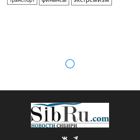
транспорт
Беспилотник, попавший в
жилой дом в Воронеже, был
начинен поражающими
элементами
By
Михаил ШТЕРН
10.06.2023
НОВОСТИ
Комментариев нет
1 Min Read