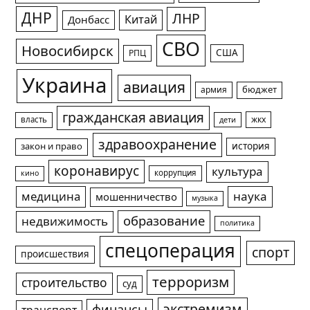
ДНР
ЛНР
Китай
Донбасс
СВО
Новосибирск
США
РПЦ
Украина
авиация
армия
бюджет
гражданская авиация
жкх
власть
дети
здравоохранение
история
закон и право
коронавирус
культура
коррупция
кино
медицина
наука
мошенничество
музыка
образование
недвижимость
политика
спецоперация
спорт
происшествия
терроризм
строительство
суд
экстремизм
финансы