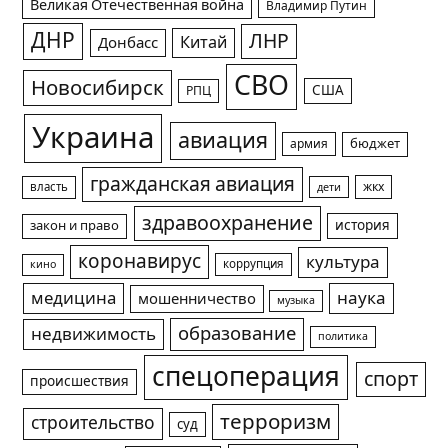
Великая Отечественная война
Владимир Путин
ДНР
ЛНР
Китай
Донбасс
СВО
Новосибирск
США
РПЦ
Украина
авиация
армия
бюджет
гражданская авиация
жкх
власть
дети
здравоохранение
история
закон и право
коронавирус
культура
коррупция
кино
медицина
наука
мошенничество
музыка
образование
недвижимость
политика
спецоперация
спорт
происшествия
терроризм
строительство
суд