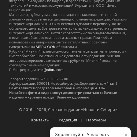
Федеральной службой по надзору в сфере связи, информационных
технологий и массовых коммуникаций. Учредитель: ООО “Центр
Информации”
Материалы, публикуемые на страницах портала являются точкой
зрения их авторов и не всегда совпадают с мнением редакции. Редакция
интернет-журнала SIBRU.COM вступает в диалог и переписку, но не
обязана это делать. Все права на материалы, находящиеся на страницах
интернет-журнала охраняются в соответствии с законодательством РФ,
в том числе об авторском праве и смежных правах. При любом
использовании материалов сайта и сателлитных проектов –
гиперссылка на
SIBRU.COM
обязательна.
Рубрика “Мнения” является самостоятельным сателлитным проектом и
имеет обособленное отношение к деятельности редакции. Мнения
авторов материалов размещенных в рубрике “Мнения” может не
совпадать с мнением редакции.
E-Mail редакции:
info@sibru.com
Телефон редакции: +7 913 002 24 80
Адрес редакции: 630091, Новосибирск, ул. Державина, дом 4, кв. 3
Сайт является средством массовой информации. 18+.
На сайте в фото и видео могут демонстрироваться табачные
изделия – курение вредит Вашему здоровью.
© 2016 – 2026, Сетевое издание «Новости Сибири».
Контакты
Редакция
Партнёры
×
Здравствуйте! У вас есть