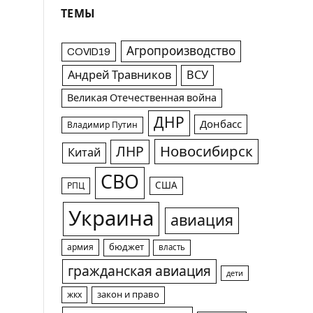
ТЕМЫ
Агропроизводство
COVID19
Андрей Травников
ВСУ
Великая Отечественная война
ДНР
Донбасс
Владимир Путин
Новосибирск
ЛНР
Китай
СВО
США
РПЦ
Украина
авиация
армия
бюджет
власть
гражданская авиация
дети
жкх
закон и право