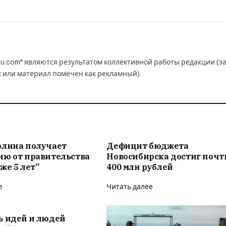
u.com" являются результатом коллективной работы редакции (з
к или материал помечен как рекламный).
олина получает
Дефицит бюджета
ию от правительства
Новосибирска достиг почт
же 5 лет”
400 млн рублей
е
Читать далее
ь идей и людей