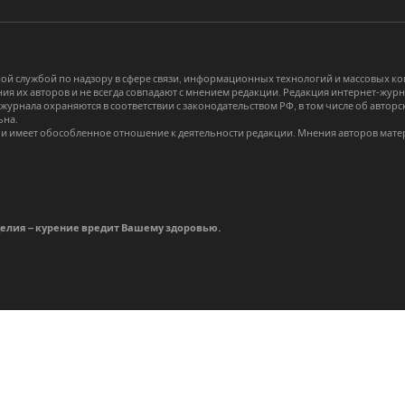
й службой по надзору в сфере связи, информационных технологий и массовых 
я их авторов и не всегда совпадают с мнением редакции. Редакция интернет-журна
-журнала охраняются в соответствии с законодательством РФ, в том числе об авт
ьна.
и имеет обособленное отношение к деятельности редакции. Мнения авторов мате
делия – курение вредит Вашему здоровью.