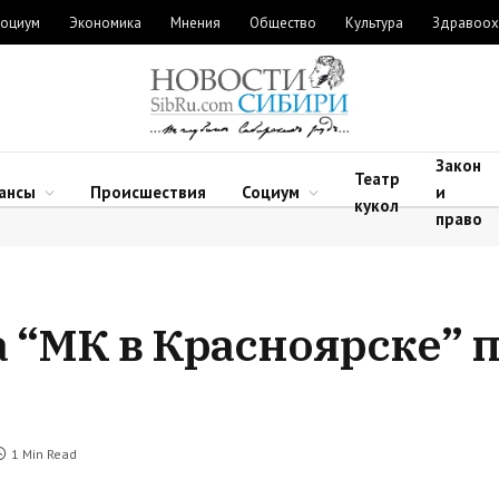
оциум
Экономика
Мнения
Общество
Культура
Здравоох
Закон
Театр
ансы
Происшествия
Социум
и
кукол
право
а “МК в Красноярске” 
1 Min Read