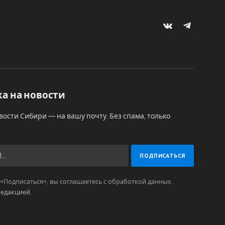
VKontakte
Telegram
а на новости
вости Сибири — на вашу почту. Без спама, только
Подписаться», вы соглашаетесь с обработкой данных.
редакцией
.