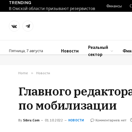
TRENDING
Финансы
С
В Омской области призывают резервистов
VKontakte
Telegram
Реальный
Новости
Фин
Пятница, 7 августа
сектор
Home
»
Новости
Главного редактор
по мобилизации
By
Sibru.Com
01.10.2022
Комментариев нет
НОВОСТИ