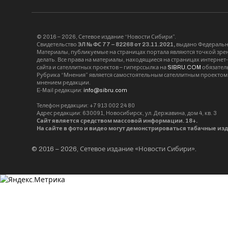
© 2016 – 2026, Сетевое издание “Новости Сибири”.
Свидетельство
ЭЛ № ФС 77 – 82268 от 23.11.2021,
выдано Федерально
Материалы, публикуемые на страницах портала являются точкой зрени
делать. Все права на материалы, находящиеся на страницах интернет
сайта и сателлитных проектов – гиперссылка на
SIBRU.COM
обязател
Рубрика “Мнения” является самостоятельным сателлитным проектом 
мнением редакции.
E-Mail редакции:
info@sibru.com
Телефон редакции: +7 913 002 24 80
Адрес редакции: 630091, Новосибирск, ул. Державина, дом 4, кв. 3
Сайт является средством массовой информации. 18+.
На сайте в фото и видео могут демонстрироваться табачные из
© 2016 – 2026, Сетевое издание «Новости Сибири».