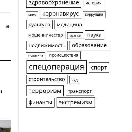
здравоохранение
история
коронавирус
коррупция
кино
культура
медицина
Website
наука
мошенничество
музыка
а
образование
недвижимость
происшествия
политика
спецоперация
спорт
строительство
суд
терроризм
и
транспорт
экстремизм
финансы