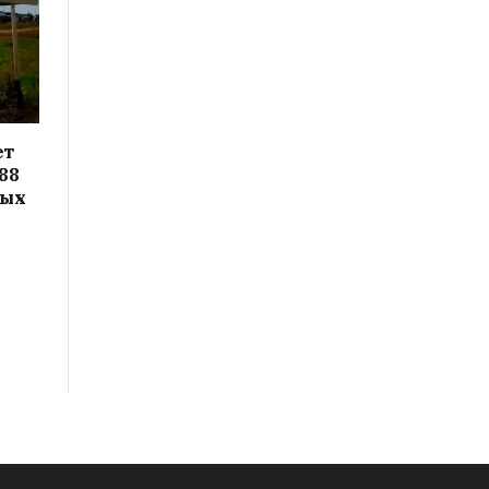
ет
88
вых