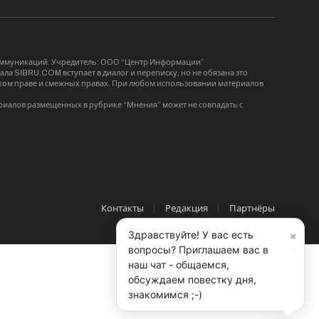
коммуникаций. Учредитель: ООО “Центр Информации”
ла SIBRU.COM вступает в диалог и переписку, но не обязана это
орском праве и смежных правах. При любом использовании материалов
риалов размещенных в рубрике “Мнения” может не совпадать с
Контакты
Редакция
Партнёры
×
Здравствуйте! У вас есть
вопросы? Приглашаем вас в
наш чат - общаемся,
обсуждаем повестку дня,
знакомимся ;-)