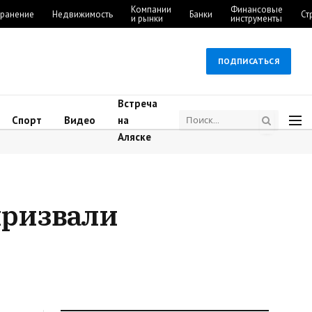
Компании
Финансовые
ранение
Недвижимость
Банки
Ст
и рынки
инструменты
ПОДПИСАТЬСЯ
Встреча
Спорт
Видео
на
Аляске
призвали