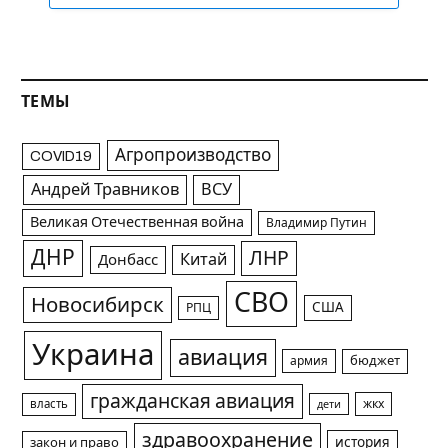
ТЕМЫ
Агропроизводство
COVID19
Андрей Травников
ВСУ
Великая Отечественная война
Владимир Путин
ДНР
ЛНР
Китай
Донбасс
СВО
Новосибирск
США
РПЦ
Украина
авиация
армия
бюджет
гражданская авиация
жкх
власть
дети
здравоохранение
история
закон и право