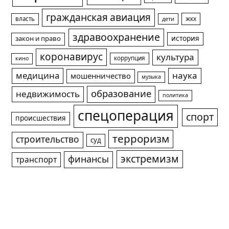
гражданская авиация
жкх
власть
дети
здравоохранение
история
закон и право
коронавирус
культура
коррупция
кино
медицина
наука
мошенничество
музыка
образование
недвижимость
политика
спецоперация
спорт
происшествия
терроризм
строительство
суд
экстремизм
финансы
транспорт