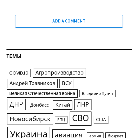
ADD A COMMENT
ТЕМЫ
Агропроизводство
COVID19
Андрей Травников
ВСУ
Великая Отечественная война
Владимир Путин
ДНР
ЛНР
Китай
Донбасс
СВО
Новосибирск
США
РПЦ
Украина
авиация
армия
бюджет