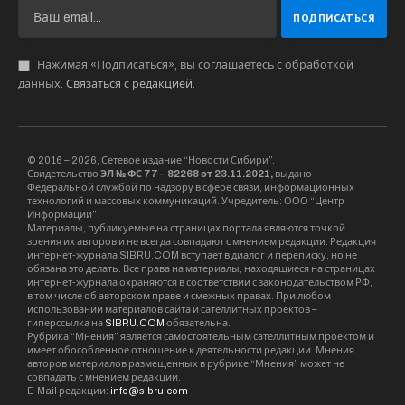
Нажимая «Подписаться», вы соглашаетесь с обработкой
данных.
Связаться с редакцией
.
© 2016 – 2026, Сетевое издание “Новости Сибири”.
Свидетельство
ЭЛ № ФС 77 – 82268 от 23.11.2021,
выдано
Федеральной службой по надзору в сфере связи, информационных
технологий и массовых коммуникаций. Учредитель: ООО “Центр
Информации”
Материалы, публикуемые на страницах портала являются точкой
зрения их авторов и не всегда совпадают с мнением редакции. Редакция
интернет-журнала SIBRU.COM вступает в диалог и переписку, но не
обязана это делать. Все права на материалы, находящиеся на страницах
интернет-журнала охраняются в соответствии с законодательством РФ,
в том числе об авторском праве и смежных правах. При любом
использовании материалов сайта и сателлитных проектов –
гиперссылка на
SIBRU.COM
обязательна.
Рубрика “Мнения” является самостоятельным сателлитным проектом и
имеет обособленное отношение к деятельности редакции. Мнения
авторов материалов размещенных в рубрике “Мнения” может не
совпадать с мнением редакции.
E-Mail редакции:
info@sibru.com