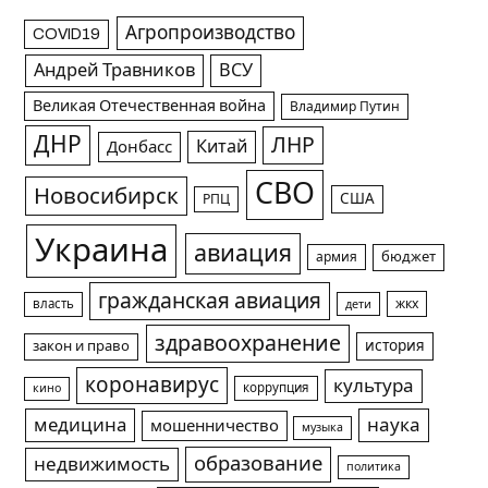
Агропроизводство
COVID19
Андрей Травников
ВСУ
Великая Отечественная война
Владимир Путин
ДНР
ЛНР
Китай
Донбасс
СВО
Новосибирск
США
РПЦ
Украина
авиация
армия
бюджет
гражданская авиация
жкх
власть
дети
здравоохранение
история
закон и право
коронавирус
культура
коррупция
кино
медицина
наука
мошенничество
музыка
образование
недвижимость
политика