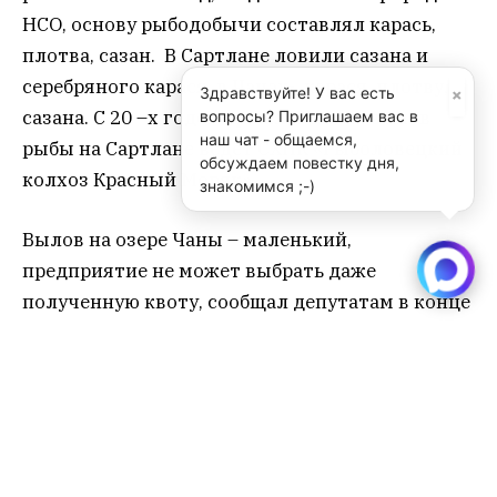
НСО, основу рыбодобычи составлял карась,
плотва, сазан. В Сартлане ловили сазана и
серебряного карася, в Чанах- карася, плотву,
×
Здравствуйте! У вас есть
сазана. С 20 –х годов прошлого века вылов
вопросы? Приглашаем вас в
наш чат - общаемся,
рыбы на Сартлане ведет СХПК «Рыболовецкий
обсуждаем повестку дня,
колхоз Красный Моряк».
знакомимся ;-)
Вылов на озере Чаны – маленький,
предприятие не может выбрать даже
полученную квоту, сообщал депутатам в конце
прошлого года на заседании одной из
профильных комиссий горсовета
Новосибирска представитель ООО «Фиш Мэн»
Евгений Шихалев (один из учредителей
предприятия – Александр Шихалев,
наибольшие доли, по 49% у учредителей