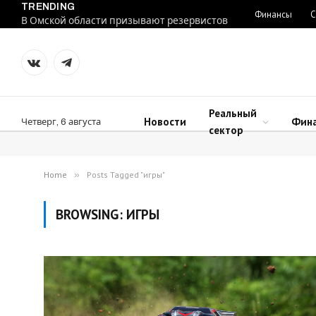
TRENDING
Финансы
С
В Омской области призывают резервистов
VKontakte
Telegram
Реальный
Новости
Фин
Четверг, 6 августа
сектор
Home
»
Posts Tagged "игры"
BROWSING:
ИГРЫ