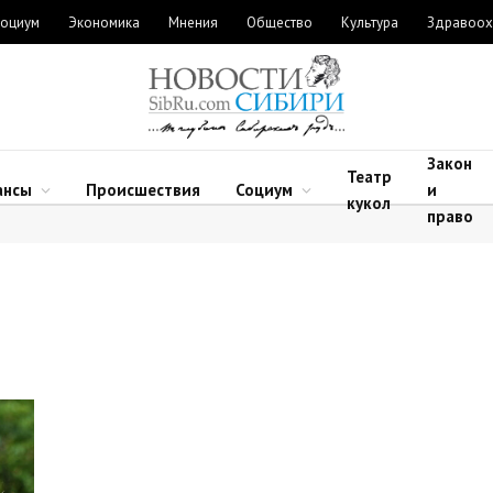
оциум
Экономика
Мнения
Общество
Культура
Здравоох
Закон
Театр
ансы
Происшествия
Социум
и
кукол
право