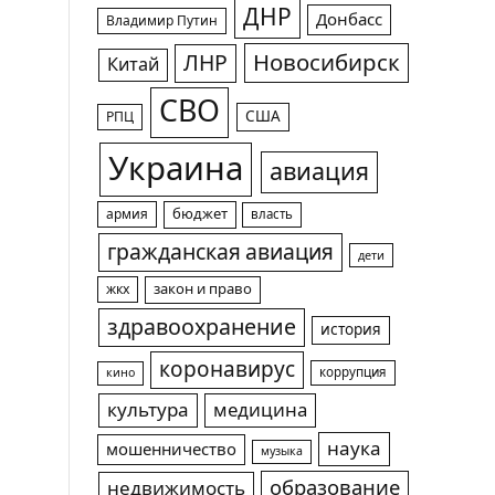
ДНР
Донбасс
Владимир Путин
Новосибирск
ЛНР
Китай
СВО
США
РПЦ
Украина
авиация
армия
бюджет
власть
гражданская авиация
дети
жкх
закон и право
здравоохранение
история
коронавирус
коррупция
кино
культура
медицина
наука
мошенничество
музыка
образование
недвижимость