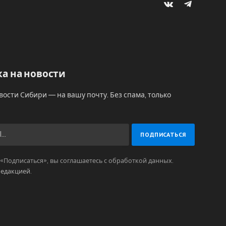
VKontakte
Telegram
а на новости
вости Сибири — на вашу почту. Без спама, только
Подписаться», вы соглашаетесь с обработкой данных.
редакцией
.