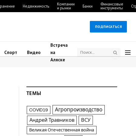
Компании
Финансовые
ранение
Недвижимость
Банки
Ст
и рынки
инструменты
ПОДПИСАТЬСЯ
Встреча
Спорт
Видео
на
Аляске
ТЕМЫ
Агропроизводство
COVID19
Андрей Травников
ВСУ
Великая Отечественная война