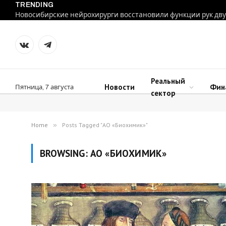
TRENDING
VKontakte
Telegram
Реальный
Новости
Фин
Пятница, 7 августа
сектор
Home
»
Posts Tagged "АО «Биохимик»"
BROWSING:
АО «БИОХИМИК»