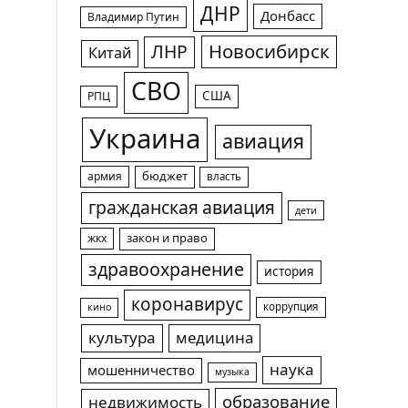
ДНР
Донбасс
Владимир Путин
Новосибирск
ЛНР
Китай
СВО
США
РПЦ
Украина
авиация
армия
бюджет
власть
гражданская авиация
дети
жкх
закон и право
здравоохранение
история
коронавирус
коррупция
кино
культура
медицина
наука
мошенничество
музыка
образование
недвижимость