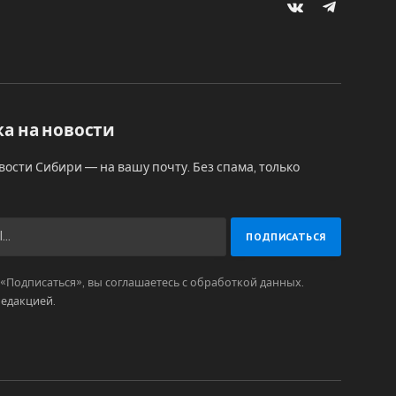
VKontakte
Telegram
а на новости
вости Сибири — на вашу почту. Без спама, только
Подписаться», вы соглашаетесь с обработкой данных.
редакцией
.