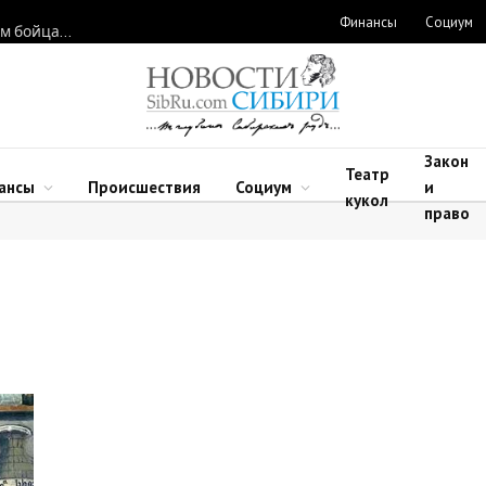
Финансы
Социум
Новосибирские нейрохирурги восстановили функции рук двум бойцам после минно-взрывных травм
Закон
Театр
ансы
Происшествия
Социум
и
кукол
право