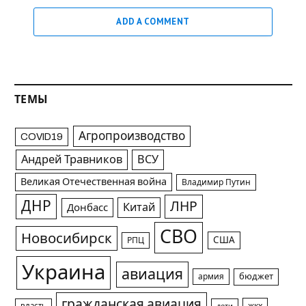
ADD A COMMENT
ТЕМЫ
Агропроизводство
COVID19
Андрей Травников
ВСУ
Великая Отечественная война
Владимир Путин
ДНР
ЛНР
Китай
Донбасс
СВО
Новосибирск
США
РПЦ
Украина
авиация
армия
бюджет
гражданская авиация