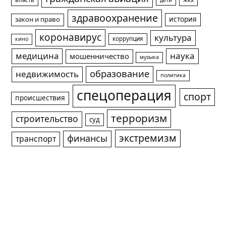
жкх
власть
дети
здравоохранение
история
закон и право
коронавирус
культура
коррупция
кино
медицина
наука
мошенничество
музыка
образование
недвижимость
политика
спецоперация
спорт
происшествия
терроризм
строительство
суд
экстремизм
финансы
транспорт