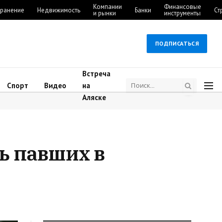
Компании
Финансовые
ранение
Недвижимость
Банки
Ст
и рынки
инструменты
ПОДПИСАТЬСЯ
Встреча
Спорт
Видео
на
Аляске
ь павших в