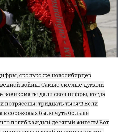
цифры, сколько же новосибирцев
твенной войны. Самые смелые думали
же военкоматы дали свои цифры, когда
ли потрясены: тридцать тысяч! Если
да в сороковых было чуть больше
, что погиб каждый десятый житель! Вот
а принесена новосибирцами на алтарь