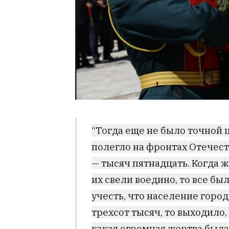
“Тогда еще не было точной 
полегло на фронтах Отечес
— тысяч пятнадцать. Когда 
их свели воедино, то все бы
учесть, что население горо
трехсот тысяч, то выходило
какая огромная жертва был