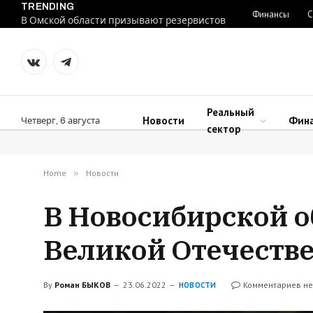
TRENDING
Финансы
С
В Омской области призывают резервистов
VKontakte
Telegram
Реальный
Новости
Фин
Четверг, 6 августа
сектор
Home
»
Новости
В Новосибирской о
Великой Отечеств
By
Роман БЫКОВ
23.06.2022
Комментариев не
НОВОСТИ