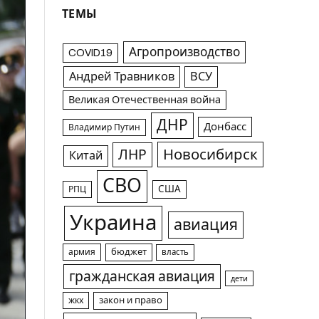
ТЕМЫ
Агропроизводство
COVID19
Андрей Травников
ВСУ
Великая Отечественная война
ДНР
Донбасс
Владимир Путин
Новосибирск
ЛНР
Китай
СВО
США
РПЦ
Украина
авиация
армия
бюджет
власть
гражданская авиация
дети
жкх
закон и право