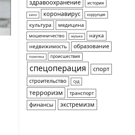
здравоохранение
история
коронавирус
коррупция
кино
культура
медицина
наука
мошенничество
музыка
образование
недвижимость
происшествия
политика
спецоперация
спорт
строительство
суд
терроризм
транспорт
экстремизм
финансы