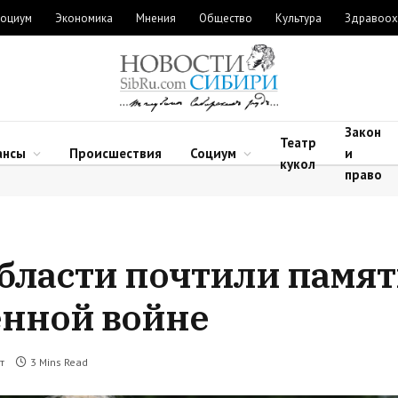
оциум
Экономика
Мнения
Общество
Культура
Здравоох
Закон
Театр
ансы
Происшествия
Социум
и
кукол
право
бласти почтили памят
енной войне
т
3 Mins Read