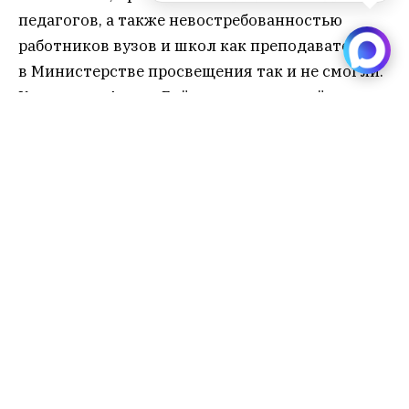
педагогов, а также невостребованностью
работников вузов и школ как преподавателей,
в Министерстве просвещения так и не смогли.
Как заявил Арман Байганов, являющийся
экономистом, трата бюджетных денег на
якобы “ненужные” предметы, является
нерациональным действием.
Жанна Ахмадиева, являющаяся директором
Педагогического института, заявила, что в
Казахстане на данный период прослеживается
нехватка кадров, которые были бы способны
преподавать на русском языке. В связи с
поступлением абитуриентов с русским языком
обучения, помимо казахского, вуз вынужден
разработать индивидуальную траекторию