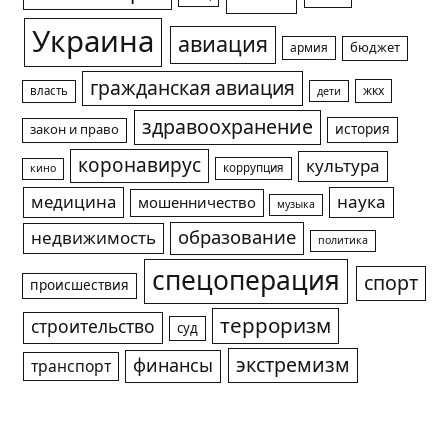
Украина
авиация
армия
бюджет
гражданская авиация
жкх
власть
дети
здравоохранение
история
закон и право
коронавирус
культура
коррупция
кино
медицина
наука
мошенничество
музыка
образование
недвижимость
политика
спецоперация
спорт
происшествия
терроризм
строительство
суд
экстремизм
финансы
транспорт