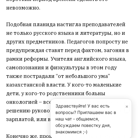
невозможно.
Подобная планида настигла преподавателей
не только русского языка и литературы, но и
других предметников. Педагогов попросту не
предупреждая ставят перед фактом, загоняя в
рамки реформы. Учителя английского языка,
самопознания и физкультуры в этом году
также пострадали “от небольшого ума”
казахстанской власти. У кого-то маленькие
дети, у кого-то родственники больны
онкологией – все они такие же люди, но по
×
Здравствуйте! У вас есть
решению руководства остались с урезанной
вопросы? Приглашаем вас в
зарплатой, или вовсе без работы.
наш чат - общаемся,
обсуждаем повестку дня,
знакомимся ;-)
Конечно же, прояснить ситуацию с нагрузкой